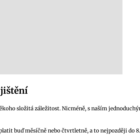
jištění
 někoho složitá záležitost. Nicméně, s naším jednodu
e platit buď měsíčně nebo čtvrtletně, a to nejpozději do