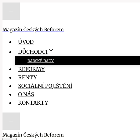
Přeskočit
na
obsah
Magazín Českých Reforem
ÚVOD
DŮCHODCI
BABSKÉ RADY
REFORMY
RENTY
SOCIÁLNÍ POJIŠTĚNÍ
O NÁS
KONTAKTY
Magazín Českých Reforem