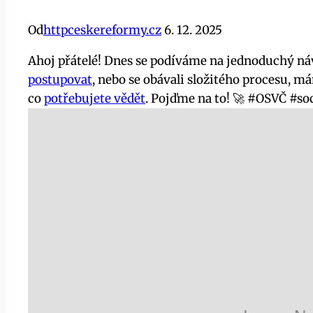
Od
httpceskereformy.cz
6. 12. 2025
Ahoj přátelé! Dnes se podíváme na jednoduchý n
postupovat
, nebo se obávali složitého procesu, m
co
potřebujete vědět
. Pojďme na to! 🚀 #OSVČ #soc