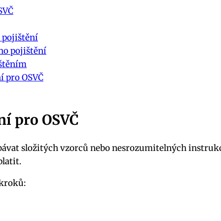
OSVČ
 pojištění
ho pojištění
ištěním
ní pro OSVČ
ění pro OSVČ
 obávat složitých vzorců nebo nesrozumitelných instru
latit.
kroků: