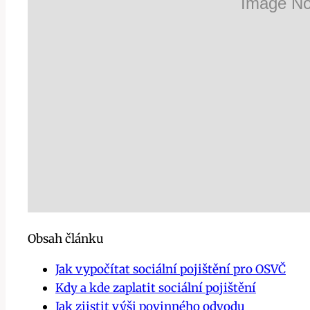
Obsah článku
Jak vypočítat sociální pojištění pro OSVČ
Kdy a kde zaplatit sociální pojištění
Jak zjistit výši povinného odvodu