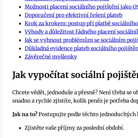
Možnosti placení sociálního pojištění jako 
Doporučení pro efektivní řešení plateb
Krok za krokem: postup při platbě sociálního
Výhody a důležitost řádného placení sociální
Jak se vyhnout problémům se sociálním poj
Důkladná evidence plateb sociálního pojiště
Závěrečné myšlenky
Jak vypočítat sociální pojišt
Chcete vědět, jednoduše a přesně? Není třeba se
snadno a rychle zjistíte, kolik peněz je potřeba dop
Jak na to?
Postupujte podle těchto jednoduchých 
Zjistěte vaše příjmy za poslední období.