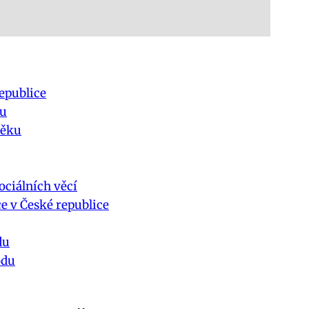
epublice
du
věku
ociálních věcí
ce v České republice
du
odu