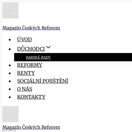
Přeskočit
na
obsah
Magazín Českých Reforem
ÚVOD
DŮCHODCI
BABSKÉ RADY
REFORMY
RENTY
SOCIÁLNÍ POJIŠTĚNÍ
O NÁS
KONTAKTY
Magazín Českých Reforem