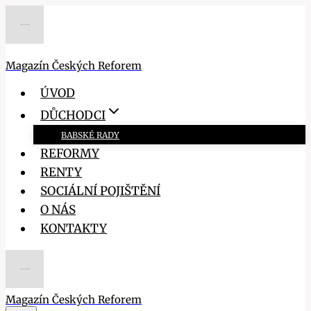
Přeskočit
na
obsah
Magazín Českých Reforem
ÚVOD
DŮCHODCI
BABSKÉ RADY
REFORMY
RENTY
SOCIÁLNÍ POJIŠTĚNÍ
O NÁS
KONTAKTY
Magazín Českých Reforem