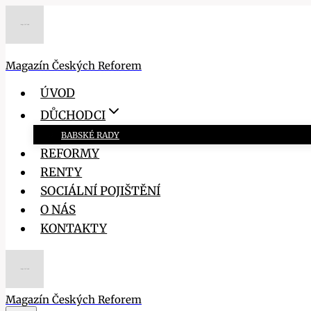
Přeskočit
na
obsah
Magazín Českých Reforem
ÚVOD
DŮCHODCI
BABSKÉ RADY
REFORMY
RENTY
SOCIÁLNÍ POJIŠTĚNÍ
O NÁS
KONTAKTY
Magazín Českých Reforem