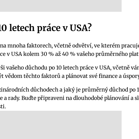
0 letech práce v USA?
na mnoha faktorech, včetně odvětví, ve kterém pracujet
áce v USA kolem 30 % až 40 % vašeho průměrného plat
ýši vašeho důchodu po 10 letech práce v USA, včetně vá
t vědom těchto faktorů a plánovat své finance a úspory
národních důchodech a jaký je průměrný důchod po 10
rady. Buďte připraveni na dlouhodobé plánování a sle
ti.