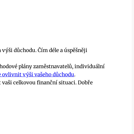
 výši důchodu. Čím déle a úspěšněji
hodové plány zaměstnavatelů, individuální
 ovlivnit výši vašeho důchodu
.
aši celkovou finanční situaci. Dobře