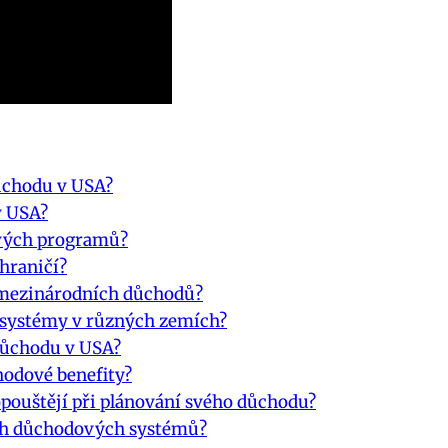
důchodu v USA?
v USA?
vých programů?
hraničí?
ci mezinárodních důchodů?
 systémy v různých zemích?
 důchodu v USA?
hodové benefity?
dopouštějí při plánování svého důchodu?
ích důchodových systémů?