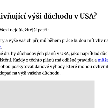
livňující výši důchodu v USA?
ezi nejdůležitější patří:
ry a výše vašich příjmů během práce budou mít vliv na
t
.
né druhy důchodových plánů v USA, jako například důc
štění. Každý z těchto plánů má odlišné pravidla a
může
hou poskytovat daňové výhody, které mohou ovlivnit v
dopad na výši vašeho důchodu.