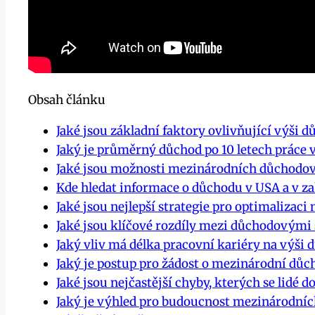
Obsah článku
Jaké jsou základní faktory ovlivňující výši 
Jaký je průměrný důchod po 10 letech práce 
Jaké jsou možnosti mezinárodních důchodo
Kde hledat informace o důchodu v USA a v za
Jaké jsou nejlepší strategie pro optimaliza
Jaké jsou klíčové rozdíly mezi důchodovými
Jaký vliv má délka pracovní kariéry na výši
Jaký je postup pro žádost o mezinárodní důc
Jaké jsou nejčastější chyby, kterých se lidé 
Jaký je výhled pro budoucnost mezinárodn