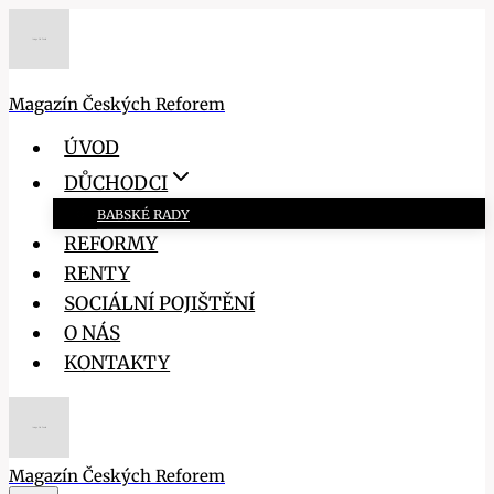
Přeskočit
na
obsah
Magazín Českých Reforem
ÚVOD
DŮCHODCI
BABSKÉ RADY
REFORMY
RENTY
SOCIÁLNÍ POJIŠTĚNÍ
O NÁS
KONTAKTY
Magazín Českých Reforem