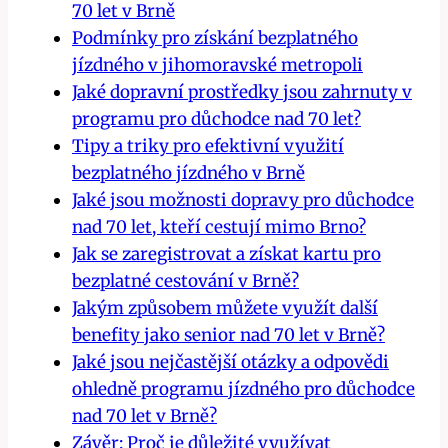
70 let v Brně
Podmínky pro získání bezplatného
jízdného v jihomoravské metropoli
Jaké dopravní prostředky jsou zahrnuty v
programu pro důchodce nad 70 let?
Tipy a triky pro efektivní využití
bezplatného jízdného v Brně
Jaké jsou možnosti dopravy pro důchodce
nad 70 let, kteří cestují mimo Brno?
Jak se zaregistrovat a získat kartu pro
bezplatné cestování v Brně?
Jakým způsobem můžete využít další
benefity jako senior nad 70 let v Brně?
Jaké jsou nejčastější otázky a odpovědi
ohledně programu jízdného pro důchodce
nad 70 let v Brně?
Závěr: Proč je důležité využívat