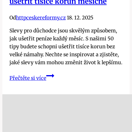
ušetřit tisíce korun měsíčně
Od
httpceskereformy.cz
18. 12. 2025
Slevy pro důchodce jsou skvělým způsobem,
jak ušetřit peníze každý měsíc. S našimi 50
tipy budete schopni ušetřit tisíce korun bez
velké námahy. Nechte se inspirovat a zjistěte,
jaké slevy vám mohou změnit život k lepšímu.
Slevy
Přečtěte si více
pro
důchodce:
50
tipů,
jak
ušetřit
tisíce