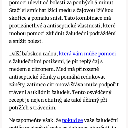
pomoci ulevit od bolesti za pouhých 5 minut.
Stačí ​si ​smíchat lžíci medu s čajovou lžičkou
skořice a pomalu sníst. Tato kombinace má
protizánětlivé a antiseptické vlastnosti, které
mohou pomoci⁣ zklidnit ⁤žaludeční podráždění
a snížit ⁢bolest.
Další babskou radou,
která vám může pomoci
s ⁣žaludečními potížemi, je pít teplý čaj s
medem a citronem. Med má přirozeně
antiseptické účinky a pomáhá redukovat
záněty, zatímco citronová šťáva může podpořit
trávení a uklidnit žaludek. Tento osvědčený
recept je nejen chutný, ale také účinný při
potížích s trávením.
Nezapomeňte však, že
pokud se
vaše žaludeční