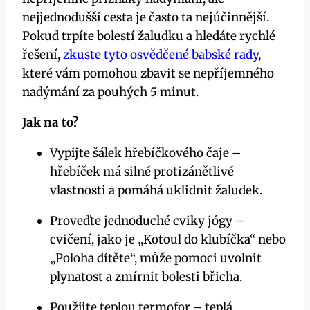
nejjednodušší cesta je⁣ často ⁤ta nejúčinnější.
Pokud trpíte ‌bolestí žaludku⁢ a hledáte rychlé
řešení,
zkuste tyto osvědčené babské rady
,
které‍ vám pomohou zbavit se nepříjemného
nadýmání za pouhých 5 minut.
Jak na to?
Vypijte šálek hřebíčkového čaje –
hřebíček má⁤ silné protizánětlivé
vlastnosti a pomáhá uklidnit žaludek.
Proveďte jednoduché cviky jógy –
cvičení, jako je „Kotoul do klubíčka“ nebo
„Poloha dítěte“, může pomoci uvolnit
plynatost a zmírnit bolesti břicha.
Použijte teplou termofor – teplá