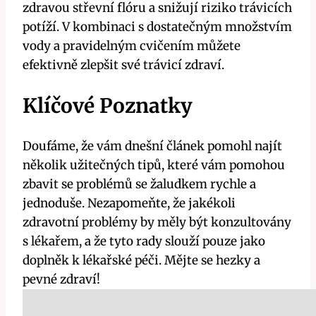
zdravou střevní flóru⁢ a ‍snižují ⁢riziko⁣ trávicích
potíží. V kombinaci s dostatečným množstvím
vody a pravidelným ‍cvičením můžete
efektivně zlepšit své trávicí zdraví.
Klíčové Poznatky
Doufáme, že vám dnešní článek pomohl najít
několik užitečných tipů, ​které vám pomohou
zbavit se problémů se​ žaludkem rychle a
jednoduše. Nezapomeňte, že jakékoli‍
zdravotní problémy by měly být konzultovány
s lékařem, a že ‍tyto⁣ rady slouží pouze jako
doplněk k lékařské péči. Mějte se hezky a
pevné zdraví!