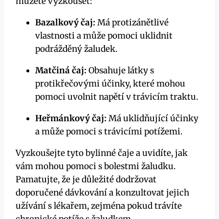
můžete vyzkoušet:
Bazalkový čaj:
Má protizánětlivé
vlastnosti a může pomoci uklidnit
podrážděný žaludek.
Matčiná čaj:
Obsahuje látky s
protikřečovými‍ účinky, které ⁤mohou
pomoci uvolnit ⁤napětí v trávicím traktu.
Heřmánkový čaj:
‌Má uklidňující účinky
a může pomoci s trávicími potížemi.
Vyzkoušejte tyto bylinné ⁤čaje a uvidíte, jak
vám mohou​ pomoci s bolestmi žaludku.
Pamatujte, že je důležité dodržovat
doporučené ⁤dávkování a ​konzultovat jejich
užívání s lékařem, zejména pokud trávíte
chronické potíže s žaludkem.