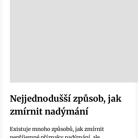
Nejjednodušší způsob, jak
zmírnit nadýmání
Existuje⁤ mnoho způsobů, jak zmírnit
⁣nepříjemné příznaky nadýmání, ale