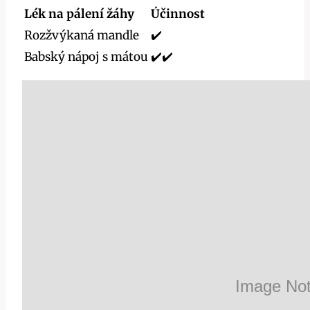
Lék na pálení žáhy
Účinnost
Rozžvýkaná mandle
✔️
Babský nápoj s mátou
✔️✔️