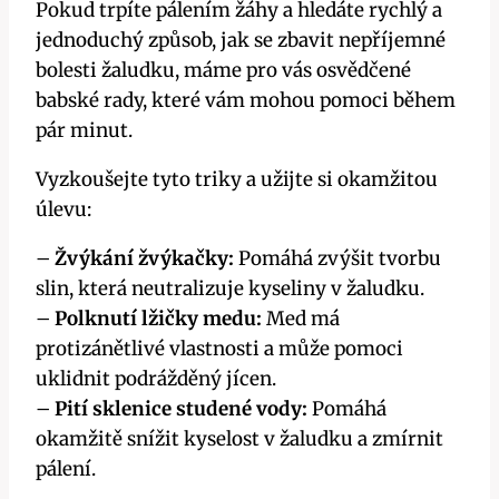
Pokud trpíte pálením žáhy a hledáte rychlý‌ a
jednoduchý způsob, jak se zbavit nepříjemné
bolesti ⁢žaludku, máme pro vás osvědčené
babské rady, které vám mohou pomoci během
pár ​minut.
Vyzkoušejte tyto triky a užijte⁣ si okamžitou⁤
úlevu:
–
Žvýkání žvýkačky:
Pomáhá zvýšit tvorbu
⁢slin, která neutralizuje‍ kyseliny v žaludku.
–
Polknutí lžičky medu:
Med má
⁣protizánětlivé vlastnosti a může pomoci
uklidnit‌ podrážděný jícen.
–
Pití sklenice studené vody:
Pomáhá
okamžitě snížit kyselost v žaludku a zmírnit
pálení.