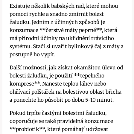
Existuje několik babských rad, které mohou
pomoci rychle a snadno zmírnit bolest
žaludku. Jedním z účinných způsobů je
konzumace **čerstvé máty peprné**, ‌která
má přírodní účinky na uklidnění trávicího
systému. Stačí si uvařit bylinkový čaj z máty a
postupně ⁢ho vypít.
Další možností, jak ​získat okamžitou úlevu od
⁤bolesti žaludku, je​ použití **tepelného
komprese**.⁢ Naneste teplou láhev nebo
ohřívací polštářek na bolestivou oblast břicha
a ponechte ho působit po dobu​ 5-10 minut.
Pokud⁤ trpíte častými bolestmi žaludku,
doporučuje se také pravidelná konzumace
**probiotik**, ⁣které pomáhají udržovat