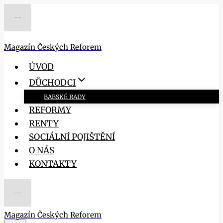
Přeskočit
na
obsah
Magazín Českých Reforem
ÚVOD
DŮCHODCI
BABSKÉ RADY
REFORMY
RENTY
SOCIÁLNÍ POJIŠTĚNÍ
O NÁS
KONTAKTY
Magazín Českých Reforem