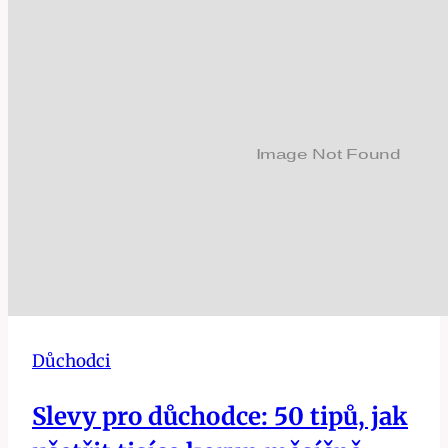
i
pro
důchodce:
5
nejlepších
možností
rychlé
finanční
pomoci
Důchodci
Slevy pro důchodce: 50 tipů, jak