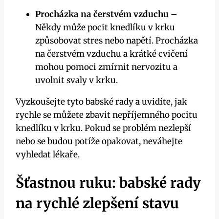
Procházka ⁤na⁢ čerstvém vzduchu
–
Někdy může pocit⁣ knedlíku v‍ krku
způsobovat stres nebo ​napětí. Procházka‍
na čerstvém vzduchu a krátké cvičení
mohou ⁢pomoci ⁣zmírnit nervozitu a⁢
uvolnit svaly v krku.
Vyzkoušejte tyto babské ‌rady a uvidíte, jak
rychle se ⁤můžete zbavit nepříjemného pocitu
⁢knedlíku v krku. Pokud ‍se problém nezlepší
⁣nebo ‌se budou potíže opakovat, ‌neváhejte
vyhledat lékaře.
Šťastnou ⁢ruku: babské rady
na rychlé zlepšení stavu