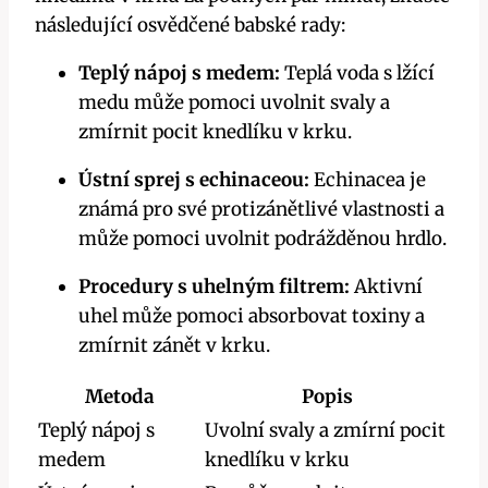
následující osvědčené babské rady:
Teplý nápoj s‌ medem:
⁣Teplá voda s⁤ lžící
medu může pomoci uvolnit svaly⁢ a
zmírnit pocit knedlíku v krku.
Ústní sprej s echinaceou:
Echinacea je
známá⁢ pro své​ protizánětlivé ‌vlastnosti a
může ⁣pomoci uvolnit podrážděnou​ hrdlo.
Procedury ⁢s​ uhelným filtrem:
Aktivní
‌uhel může pomoci absorbovat​ toxiny a
zmírnit ‍zánět v krku.
Metoda
Popis
Teplý nápoj s
Uvolní svaly a ‍zmírní pocit
medem
knedlíku v krku