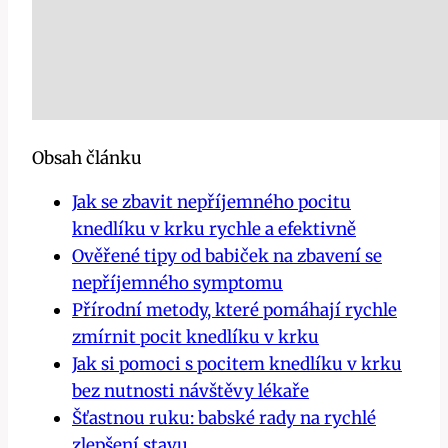
Obsah článku
Jak se ⁣zbavit nepříjemného pocitu
knedlíku v krku rychle⁣ a efektivně
Ověřené tipy ​od babiček ‌na ‍zbavení ‍se
nepříjemného ⁢symptomu
Přírodní metody, které pomáhají rychle
zmírnit⁢ pocit ⁢knedlíku v krku
Jak⁢ si pomoci s pocitem knedlíku v krku
⁣bez nutnosti návštěvy lékaře
Šťastnou ⁢ruku: babské rady na rychlé
zlepšení stavu