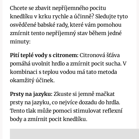
Chcete se zbavit​ nepříjemného pocitu
⁢knedlíku v krku rychle⁣ a účinně? ​Sledujte tyto
osvědčené babské rady, které vám pomohou‌
zmírnit tento nepříjemný ⁣stav během jedné⁤
minuty:
Pití teplé⁤ vody s citronem:
⁤Citronová‍ šťáva
pomáhá uvolnit hrdlo a zmírnit pocit sucha. V
kombinaci s ‌teplou‍ vodou má tato metoda
okamžitý účinek.
Prsty na jazyku:
Zkuste si⁣ jemně mačkat ​
prsty na jazyku, co nejvíce dozadu do hrdla.
Tento tlak může ⁤pomoci stimulovat reflexní
body a zmírnit pocit‌ knedlíku.