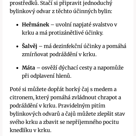
prostředků. Stačí si připravit jednoduchý
bylinkový odvar‍ z těchto⁤ účinných bylin:
Heřmánek
– uvolní napjaté svalstvo v
krku a⁣ má protizánětlivé účinky.
Šalvěj
– má dezinfekční účinky a ‍pomáhá
zmírňovat podráždění v krku.
Máta
– ​osvěží dýchací cesty a⁤ napomůže
při⁣ odplavení hlenů.
Poté ‍si můžete dopřát horký‍ čaj s medem a
citronem, který pomáhá zvládnout chrapot a
podráždění ‌v krku. Pravidelným pitím
bylinkových odvarů a čajů můžete zlepšit stav
svého⁣ krku a zbavit ⁢se ⁤nepříjemného pocitu
knedlíku v krku.