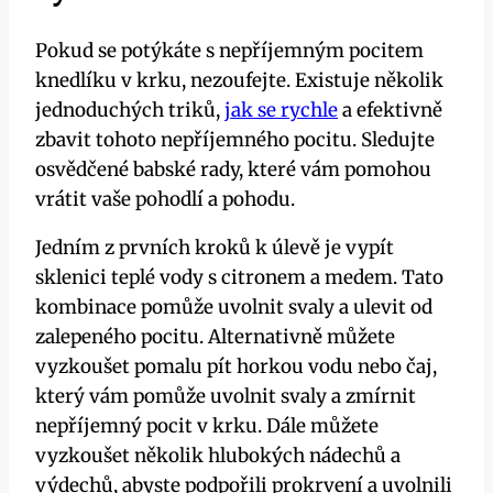
Pokud se potýkáte s nepříjemným pocitem‍
knedlíku v krku, nezoufejte. Existuje ‌několik
jednoduchých triků,
jak se rychle
a efektivně
zbavit⁤ tohoto nepříjemného​ pocitu. Sledujte
osvědčené babské rady, které vám pomohou
vrátit vaše pohodlí a pohodu.
Jedním z prvních kroků k úlevě je vypít
sklenici teplé vody ⁢s citronem ⁢a‌ medem. ⁣Tato
kombinace pomůže uvolnit svaly a ulevit od
zalepeného pocitu. Alternativně můžete
vyzkoušet pomalu pít horkou vodu nebo čaj, ​
který vám pomůže uvolnit svaly ⁤a zmírnit
nepříjemný pocit v krku. ​Dále můžete
vyzkoušet několik hlubokých nádechů a
výdechů, abyste podpořili ⁢prokrvení ‌a uvolnili‍