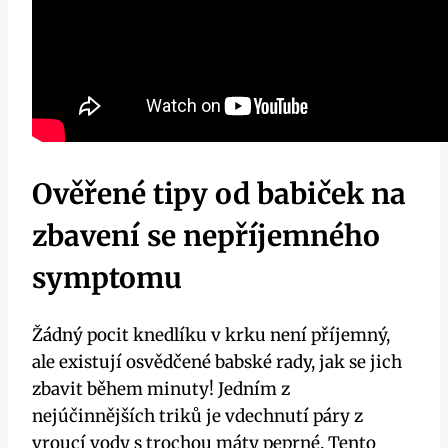
Ověřené tipy ​od babiček ‌na
‍zbavení ‍se nepříjemného
⁢symptomu
Žádný pocit knedlíku v krku není příjemný,
ale existují⁣ osvědčené babské ​rady, ⁤jak se jich
zbavit během minuty! Jedním z
nejúčinnějších triků je ⁢vdechnutí páry z
vroucí vody ⁢s trochou ​máty⁣ peprné. Tento