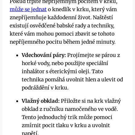
Pokud trpíte nepříjemným pocitem v ⁢krku,⁤
může se jednat
o⁢ knedlík v⁣ krku, který ⁤vám
znepříjemňuje každodenní život. ⁢Naštěstí⁣
existují osvědčené babské ⁣rady‍ a techniky,
které vám mohou pomoci zbavit se ⁤tohoto
nepříjemného pocitu ⁣během jedné minuty.
Vdechování⁤ páry:
Projímejte se párou z
horké vody, nebo použijte⁣ speciální
⁢inhalátor s ⁣éterickými oleji. Tato
technika pomáhá⁣ uvolnit⁢ hlen a ulevit⁣ od
podráždění v ⁤krku.
Vlažný obklad:
Přiložte ‍si na krk vlažný
obklad z ručníku namočeného‍ ve​ vodě.
Tento jednoduchý trik může pomoci
zmírnit pocit tlaku v ‍krku ⁢a uvolnit
napětí.