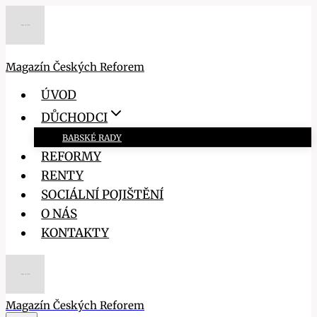
Přeskočit
na
obsah
Magazín Českých Reforem
ÚVOD
DŮCHODCI
BABSKÉ RADY
REFORMY
RENTY
SOCIÁLNÍ POJIŠTĚNÍ
O NÁS
KONTAKTY
Magazín Českých Reforem