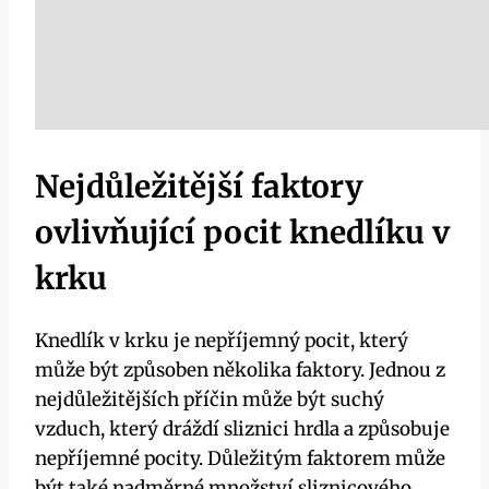
Nejdůležitější faktory
ovlivňující pocit⁢ knedlíku ⁢v
⁤krku
Knedlík v krku je‍ nepříjemný‌ pocit, který
může být způsoben několika faktory. Jednou z
nejdůležitějších příčin může být suchý
vzduch, který dráždí sliznici hrdla a způsobuje⁣
nepříjemné ⁣pocity. Důležitým ⁢faktorem může⁤
být také nadměrné⁢ množství sliznicového