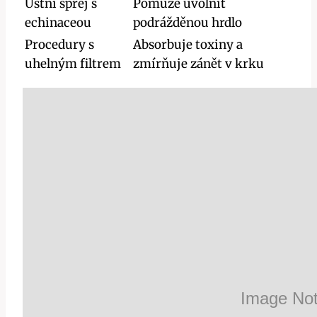
Ústní sprej s
Pomůže uvolnit
echinaceou
podrážděnou hrdlo
Procedury s‍
Absorbuje ⁣toxiny a
uhelným filtrem
zmírňuje ‌zánět v krku