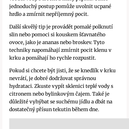
jednoduchý⁣ postup pomůže⁢ uvolnit ucpané
hrdlo a zmírnit nepříjemný pocit.
Další skvělý ‍tip je provádět pomalé polknutí
slin nebo pomoci si kouskem šťavnatého
ovoce, jako je ananas nebo broskev. Tyto
techniky napomáhají zmírnit pocit ⁢klenu ‌v
krku a pomáhají ho rychle rozpustit.
Pokud si chcete být⁣ jisti, že se knedlík⁣ v krku
nevrátí, je dobré dodržovat správnou
hydrataci. Zkuste vypít​ sklenici teplé vody s
citronem⁤ nebo bylinkovým čajem. Také je
důležité vyhýbat⁣ se ‌suchému jídlu a dbát‌ na ​
dostatečný přísun tekutin během dne.