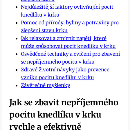
Nejdůležitější faktory ovlivňující pocit⁢
knedlíku ⁢v ⁤krku
Pomoc ⁢od přírody: byliny a potraviny ⁢pro
zlepšení stavu krku
Jak​ relaxovat a zmírnit napětí, které
může způsobovat ​pocit knedlíku v⁢ krku
Osvědčené techniky a cvičení pro zbavení
se‌ nepříjemného pocitu v krku
Zdravé životní návyky jako ‌prevence
vzniku pocitu knedlíku v krku
Závěrečné myšlenky
Jak se ⁣zbavit nepříjemného
pocitu knedlíku v krku
rychle⁣ a efektivně