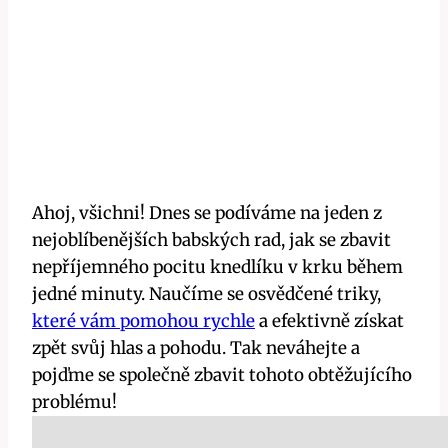
Ahoj, všichni! Dnes se ⁢podíváme⁢ na jeden z
nejoblíbenějších babských rad, jak se zbavit
‍nepříjemného ​pocitu ‌knedlíku v krku během
jedné⁢ minuty. Naučíme se osvědčené⁤ triky,
které vám pomohou⁤ rychle
a ⁢efektivně získat
zpět​ svůj hlas a pohodu. Tak neváhejte a
pojďme se společně zbavit⁢ tohoto obtěžujícího
problému!