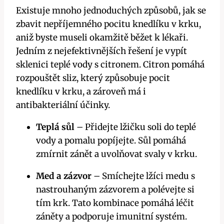
Existuje mnoho jednoduchých způsobů, jak se
‍zbavit nepříjemného ​pocitu knedlíku v krku,
aniž byste museli okamžitě běžet k lékaři.
Jedním z nejefektivnějších řešení je vypít
‍sklenici teplé vody ​s citronem. Citron ‍pomáhá⁣
rozpouštět sliz, který způsobuje pocit
knedlíku v ⁢krku, a zároveň má⁣ i
antibakteriální účinky.
Teplá sůl
– Přidejte ⁢lžičku soli ⁤do teplé
vody ‌a pomalu popíjejte. Sůl pomáhá
zmírnit zánět⁢ a uvolňovat svaly v ⁣krku.
Med a ‍zázvor
– Smíchejte ⁤lžíci⁤ medu s⁤
nastrouhaným zázvorem a‍ polévejte si
tím krk. Tato kombinace pomáhá léčit
záněty a podporuje imunitní systém.