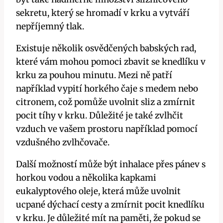
sekretu, který se hromadí v‌ krku a vytváří
nepříjemný tlak.
Existuje několik osvědčených babských‌ rad,
které vám​ mohou pomoci​ zbavit se knedlíku ​v
krku za pouhou minutu. Mezi ně ⁣patří
například⁤ vypití horkého čaje s medem nebo
citronem, což⁤ pomůže uvolnit ​sliz a ⁣zmírnit
pocit tíhy v krku. Důležité je také zvlhčit
vzduch‍ ve vašem prostoru například⁤ pomocí
vzdušného zvlhčovače.
Další možností ​může být inhalace přes pánev ‌s
horkou vodou a několika kapkami
eukalyptového oleje, která může uvolnit
ucpané dýchací cesty a⁤ zmírnit pocit knedlíku⁣
v ‍krku. Je ⁢důležité​ mít‌ na paměti, že pokud se