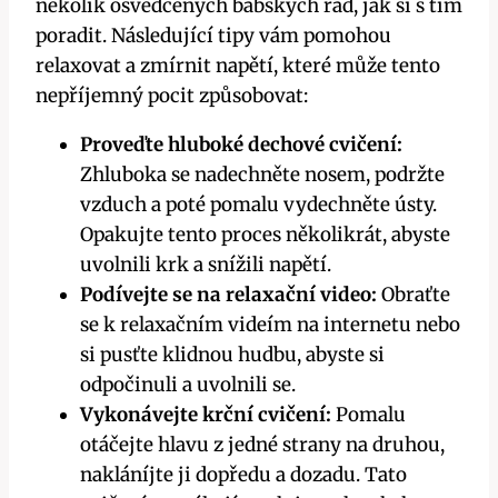
několik ‍osvědčených babských rad, jak‍ si ​s tím
poradit. ⁢Následující tipy⁣ vám pomohou⁢
relaxovat a‌ zmírnit napětí, které může tento
nepříjemný pocit způsobovat:
Proveďte hluboké ‍dechové cvičení:
Zhluboka se nadechněte nosem, podržte
vzduch a‍ poté⁢ pomalu ‌vydechněte ústy.⁢
Opakujte tento proces několikrát, abyste ​
uvolnili‍ krk ⁢a ⁢snížili napětí.
Podívejte se na relaxační video:
Obraťte
se k relaxačním videím na internetu nebo
si pusťte‌ klidnou hudbu,⁤ abyste ⁤si
odpočinuli⁢ a⁣ uvolnili se.
Vykonávejte krční cvičení:
Pomalu
otáčejte hlavu z jedné‌ strany na ​druhou,
nakláníjte ji dopředu a dozadu. Tato