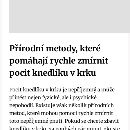
Přírodní metody, které
pomáhají rychle zmírnit⁢
pocit ⁢knedlíku v krku
Pocit knedlíku⁢ v krku je nepříjemný a může
přinést nejen fyzické, ale⁢ i psychické
‌nepohodlí. ⁢Existuje však několik‍ přírodních
metod,⁤ které mohou ⁤pomoci rychle​ zmírnit
toto nepříjemné pnutí. Pokud‌ se chcete ⁤zbavit
knedlíku v krku za pouhých pár minut, ⁢zkuste