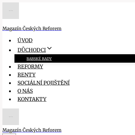
Přeskočit
na
obsah
Magazín Českých Reforem
ÚVOD
DŮCHODCI
BABSKÉ RADY
REFORMY
RENTY
SOCIÁLNÍ POJIŠTĚNÍ
O NÁS
KONTAKTY
Magazín Českých Reforem