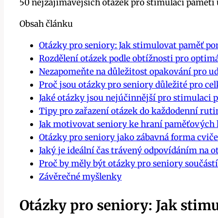
50 nejzajímavějších otázek pro stimulaci paměti 
Obsah článku
Otázky pro seniory: Jak stimulovat paměť p
Rozdělení otázek podle obtížnosti pro optim
Nezapomeňte na důležitost opakování pro u
Proč jsou otázky pro seniory důležité pro c
Jaké otázky jsou nejúčinnější pro stimulaci 
Tipy pro zařazení otázek do každodenní ruti
Jak motivovat seniory ke hraní paměťových 
Otázky pro seniory jako zábavná forma cvič
Jaký je ideální čas trávený odpovídáním na o
Proč by měly být otázky pro seniory součást
Závěrečné myšlenky
Otázky pro seniory: Jak sti