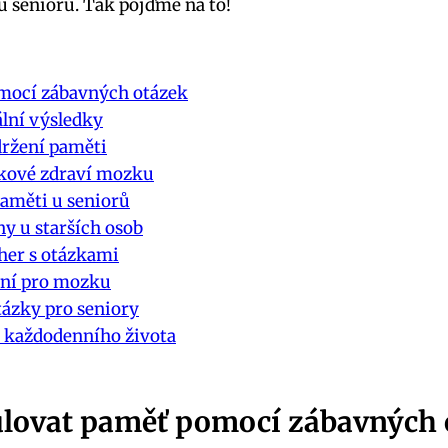
u seniorů. Tak pojďme na to!
omocí zábavných otázek
ální výsledky
držení paměti
elkové zdraví mozku
paměti u seniorů
ny u starších osob
her s otázkami
ení pro mozku
tázky pro seniory
í každodenního života
mulovat paměť pomocí zábavných 