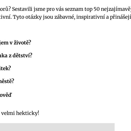
orů? Sestavili jsme pro vás seznam top 50 nejzajímavě
tivní. Tyto otázky jsou zábavné, inspirativní a přinášej
jem v životě?
ka z dětství?
itek?
městě?
ověď
o velmi hekticky!