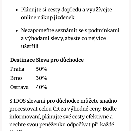
Plánujte si cesty‌ dopředu ⁣a ⁣využívejte
online nákup jízdenek
Nezapomeňte⁤ seznámit se s podmínkami
a výhodami slevy, abyste co‌ nejvíce
ušetřili
Destinace
Sleva pro důchodce
Praha
50%
Brno
30%
Ostrava
40%
S‌ IDOS slevami pro důchodce‍ můžete ⁢snadno
procestovat celou ČR za výhodné⁢ ceny. Buďte
informovaní, plánujte ‌své cesty efektivně a
nechte svou‌ peněženku odpočívat při každé