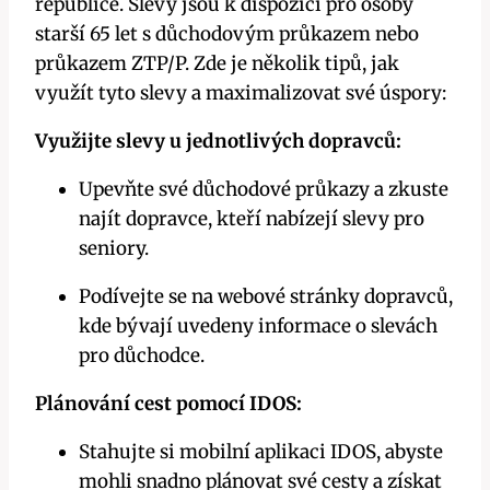
republice. Slevy jsou‍ k dispozici pro osoby
starší 65 let s ​důchodovým průkazem nebo
⁢průkazem​ ZTP/P. Zde je několik tipů, jak
využít tyto slevy‌ a maximalizovat své úspory:
Využijte slevy u jednotlivých dopravců:
Upevňte své důchodové průkazy ‌a ⁢zkuste
najít dopravce, kteří nabízejí ⁤slevy pro‌
seniory.
Podívejte se na webové stránky dopravců,‌
kde bývají uvedeny informace o​ slevách
pro‌ důchodce.
Plánování cest pomocí IDOS:
Stahujte si ‍mobilní aplikaci IDOS,⁣ abyste
mohli snadno plánovat své cesty a‌ získat⁣