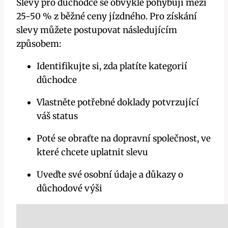
Slevy pro‍ důchodce se obvykle⁢ pohybují ‌mezi
‍25-50‌ % z ⁤běžné‌ ceny jízdného. Pro získání
‍slevy můžete ‍postupovat následujícím
způsobem:
Identifikujte si, zda platíte​ kategorií
důchodce
Vlastněte potřebné doklady potvrzující
váš status
Poté se obraťte na dopravní společnost,⁤ ve
⁤které⁢ chcete uplatnit slevu
Uveďte své osobní údaje ‍a důkazy⁣ o⁤
důchodové výši