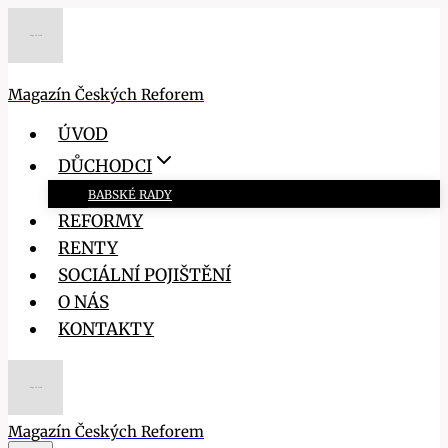
Přeskočit
na
obsah
Magazín Českých Reforem
ÚVOD
DŮCHODCI
BABSKÉ RADY
REFORMY
RENTY
SOCIÁLNÍ POJIŠTĚNÍ
O NÁS
KONTAKTY
Magazín Českých Reforem