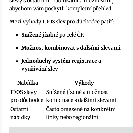
slevy s ostatními nabídkami‌ a možnostmi,
abychom vám poskytli kompletní⁣ přehled.
Mezi výhody IDOS ‍slev pro důchodce patří:
Snížené jízdné
⁤po celé ČR
Možnost⁢ kombinovat s dalšími slevami
Jednoduchý systém ‌registrace a
⁣využívání ‌slev
Nabídka
Výhody
IDOS slevy⁣
Snížené ⁣jízdné a možnost
pro důchodce
kombinace s dalšími slevami
Ostatní
Často omezené⁣ na konkrétní
nabídky
linky nebo regionální