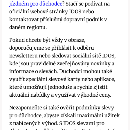
jízdném pro důchodce
? Stačí se podívat⁣ na⁢
oficiální webové stránky IDOS nebo
kontaktovat příslušný dopravní podnik v
daném regionu.
Pokud ⁣chcete být vždy v obraze, ​
doporučujeme se přihlásit ⁣k ⁢odběru​
newsletteru⁣ nebo sledovat sociální sítě ⁤IDOS,​
kde jsou pravidelně ‌zveřejňovány‌ novinky a⁤
informace o slevách. ⁤Důchodci⁤ mohou také
využít speciální slevové⁣ karty nebo aplikace,
‌které ‌umožňují jednoduše ⁤a rychle‌ zjistit
aktuální nabídky a využívat výhodné ceny.
Nezapomeňte si také ověřit podmínky slevy
pro důchodce, ​abyste získali maximální užitek
z nabízených výhod. S IDOS​ slevami‍ pro