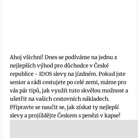
Ahoj všichni!⁣ Dnes se podíváme na jednu z
nejlepších výhod pro důchodce v České⁤
republice ⁣- IDOS ⁤slevy na‌ jízdném. Pokud ‌jste
senior‌ a rádi⁢ cestujete‍ po ‌celé zemi, máme ⁣pro
vás pár tipů, ⁤jak využít tuto skvělou možnost ‌a
ušetřit na ⁤vašich ⁤cestovních nákladech.
Připravte se naučit se, jak‍ získat ty nejlepší
slevy a ⁢projíždějte Českem s penězi v ⁣kapse!