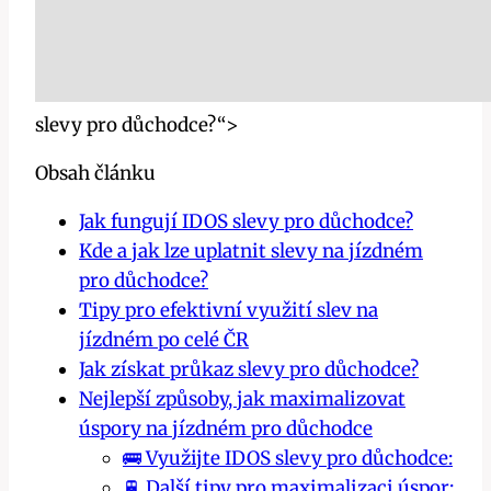
slevy pro důchodce?“>
Obsah článku
Jak⁣ fungují IDOS slevy pro důchodce?
Kde a‍ jak lze uplatnit slevy na jízdném
‌pro důchodce?
Tipy pro ⁢efektivní využití slev na
jízdném po​ celé ČR
Jak ⁢získat průkaz slevy pro důchodce?
Nejlepší způsoby, jak⁢ maximalizovat
úspory⁣ na jízdném pro důchodce
🚌 Využijte IDOS slevy pro důchodce:
🚆 Další tipy pro maximalizaci úspor: