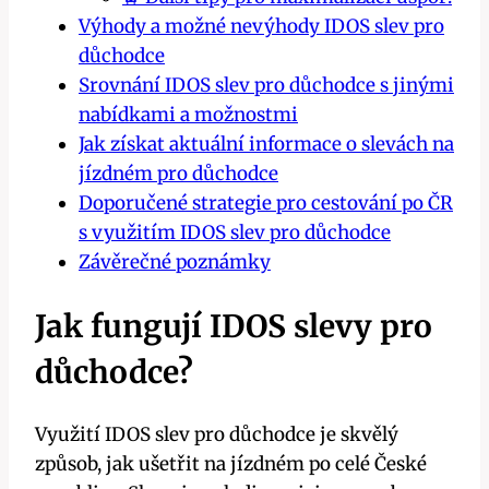
Výhody‌ a⁤ možné nevýhody IDOS ⁢slev​ pro
důchodce
Srovnání IDOS slev pro důchodce s⁤ jinými
nabídkami a možnostmi
Jak získat⁤ aktuální informace o slevách ​na
jízdném​ pro důchodce
Doporučené strategie pro cestování po ČR
s využitím‌ IDOS slev pro důchodce
Závěrečné poznámky
Jak⁣ fungují IDOS slevy pro
důchodce?
Využití IDOS slev pro důchodce je skvělý
způsob, jak ušetřit na ‍jízdném po celé České