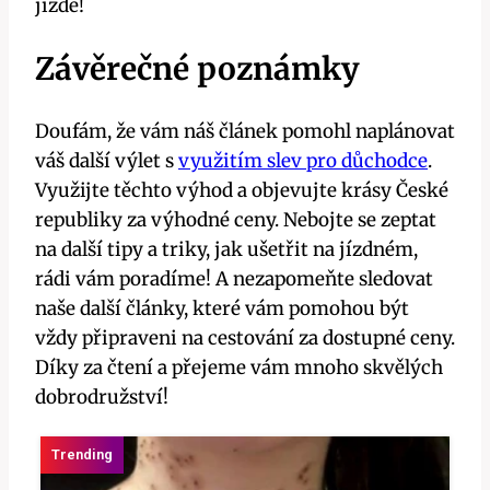
jízdě!
Závěrečné poznámky
Doufám, že vám náš článek⁤ pomohl naplánovat​
váš další výlet s
využitím slev pro důchodce
.
Využijte těchto výhod ⁢a⁤ objevujte krásy České
republiky⁣ za ​výhodné ceny. Nebojte‍ se​ zeptat
⁤na další tipy a triky, jak ušetřit na jízdném,
rádi vám poradíme! A nezapomeňte sledovat
naše ⁢další články, které vám pomohou být
vždy připraveni‌ na cestování ⁢za dostupné ceny.
Díky za čtení a ⁢přejeme vám mnoho skvělých‌
dobrodružství!