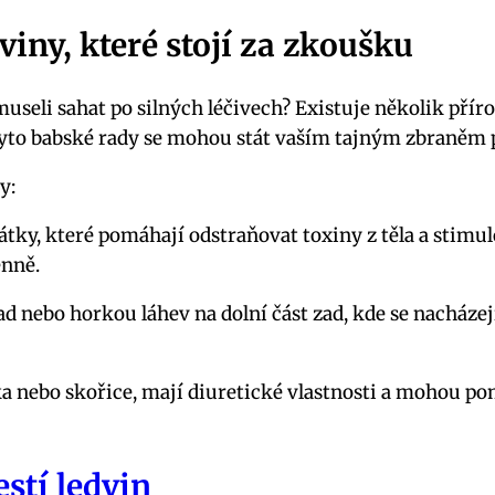
dviny, které stojí ‍za zkoušku
 museli sahat ⁢po‌ silných⁢ léčivech? Existuje ⁢několik př
Tyto babské rady se mohou stát vaším​ tajným⁢ zbraněm
y:
látky, které pomáhají odstraňovat toxiny z těla a stimulov
enně.
d⁣ nebo horkou ⁤láhev ⁢na⁤ dolní část zad,‍ kde​ se nacház
ka nebo skořice, mají⁤ diuretické ⁣vlastnosti a mohou pomo
estí ledvin