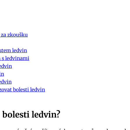
í ‍za zkoušku
stem‍ ledvin
 s ledvinami
edvin
in
edvin
ovat bolesti ⁤ledvin
o bolesti ledvin?