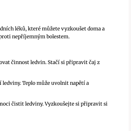
írodních​ léků, které můžete⁣ vyzkoušet⁤ doma a
 proti nepříjemným bolestem.
at činnost ledvin. Stačí ‌si připravit čaj‍ z
ejí ledviny. Teplo může uvolnit napětí a
ci čistit ledviny. Vyzkoušejte ⁤si ‍připravit si