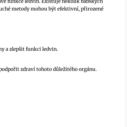
vé‌ funkce ledvin. Existuje několik babských
uché‌ metody mohou ⁣být ‌efektivní, přirozené
 a zlepšit funkci ledvin.
odpořit zdraví tohoto⁣ důležitého ⁤orgánu.