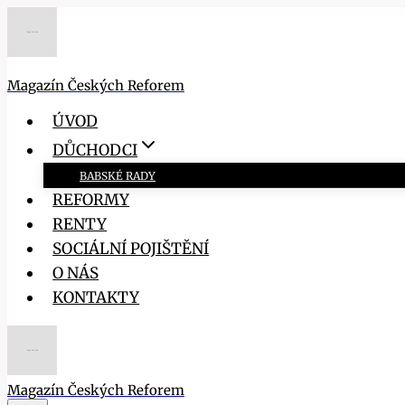
Přeskočit
na
obsah
Magazín Českých Reforem
ÚVOD
DŮCHODCI
BABSKÉ RADY
REFORMY
RENTY
SOCIÁLNÍ POJIŠTĚNÍ
O NÁS
KONTAKTY
Magazín Českých Reforem