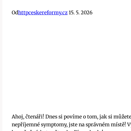
Od
httpceskereformy.cz
15. 5. 2026
Ahoj, čtenáři! Dnes si povíme o tom, jak si ‍může
nepříjemné symptomy, ‍jste‌ na správném místě!‍ Vyzk