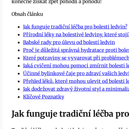
konečně získat zpět pohodlí‍ a‌ pohodu!
Obsah článku
Jak⁢ funguje ‍tradiční léčba pro bolesti ledvin?
Přírodní ​léky‍ na bolestivé ledviny, které stoj
Babské rady pro úlevu od bolestí ledvin
Proč je důležitá správná hydratace proti bole
Které potraviny se vyvarovat při problémech
Jaká cvičení mohou pomoci zmírnit bolesti l
Účinné bylinkové čaje pro zdraví vašich ⁢ledv
Přehled léků, které mohou⁤ ulevit od bolesti l
Jak ⁤dodržovat zdravý životní styl ⁢a minimaliz
Klíčové Poznatky
Jak⁢ funguje ‍tradiční léčba pr