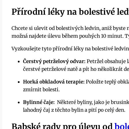
Přírodní ​léky‍ na bolestivé le
Chcete si‌ ulevit​ od bolestivých ledvin, ⁤aniž byste
možná najdete úlevu⁤ během​ pouhých 10 minut. ‍
Vyzkoušejte tyto přírodní léky na ‍bolestivé ledvin
Čerstvý petrželový odvar:
Petržel ​obsahuje​ 
čerstvé petrželové natě⁢ a pít ho několikrát d
Horká obkladová⁣ terapie:
Položte teplý obkla
zmírnit bolesti.
Bylinné⁤ čaje:
​ Některé byliny, jako ⁤je brusin
lahodný čaj z těchto bylin a pití⁢ po celý den.
Babské rady pro úlevu od
bol