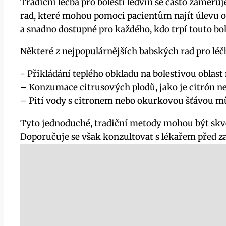
Tradiční léčba pro bolesti ledvin se‌ často zaměř
rad, které mohou pomoci pacientům ⁤najít úlevu od
a‍ snadno dostupné pro každého, kdo trpí ‍touto bol
Některé ⁢z‌ nejpopulárnějších babských rad⁢ pro léčb
-⁢ Přikládání teplého obkladu na bolestivou oblast 
– Konzumace citrusových plodů, jako je citrón ne
– Pití vody s citronem nebo ⁣okurkovou ⁣šťávou můž
Tyto jednoduché,‍ tradiční ‍metody mohou ⁢být skv
Doporučuje se však konzultovat ⁢s lékařem před z