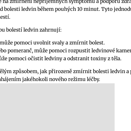
uje na ‌zmírnění nepříjemných symptomů a podporu​ zdra
 bolesti⁢ ledvin‍ během pouhých ​10 minut. Tyto jednod
estí.
u bolestí​ ledvin zahrnují:
může pomoci uvolnit ‍svaly‌ a zmírnit bolest.
bo pomeranč, může ‌pomoci ​rozpustit ledvinové kameny‍
e pomoci očistit ⁤ledviny a odstranit toxiny z těla.
ělým způsobem, jak přirozeně zmírnit bolesti ledvin a p
ahájením jakéhokoli nového režimu ⁣léčby.