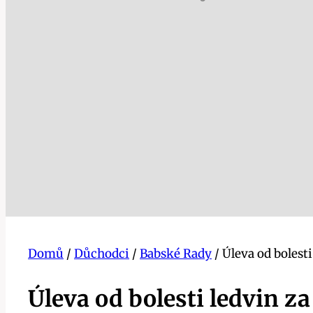
Domů
/
Důchodci
/
Babské Rady
/
Úleva od bolest
Úleva od bolesti ledvin z