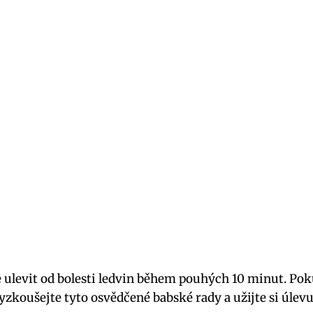
te ulevit od bolesti ledvin během ⁣pouhých 10 minut. Po
oušejte ‍tyto osvědčené‌ babské ‍rady a ⁤užijte si úlevu o