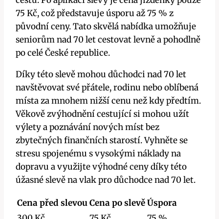
75 Kč, což představuje úsporu až 75 % z
původní ceny. Tato skvělá nabídka umožňuje
seniorům nad 70 let cestovat levně a pohodlně
po celé České republice.
Díky této slevě mohou důchodci nad 70 let
navštěvovat své přátele, rodinu nebo oblíbená
místa za mnohem nižší cenu než kdy předtím.
Věkově zvýhodnění cestující si mohou užít
výlety a poznávání nových míst bez
zbytečných finančních starostí. Vyhněte se
stresu spojenému s vysokými náklady na
dopravu a využijte výhodné ceny díky této
úžasné slevě na vlak pro důchodce nad 70 let.
Cena před slevou
Cena po slevě
Úspora
300 Kč
75 Kč
75 %