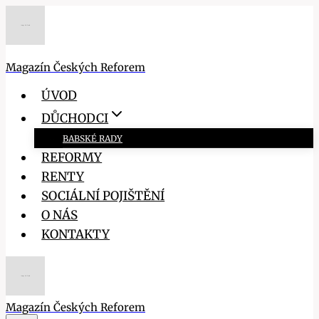
Přeskočit
na
obsah
Magazín Českých Reforem
ÚVOD
DŮCHODCI
BABSKÉ RADY
REFORMY
RENTY
SOCIÁLNÍ POJIŠTĚNÍ
O NÁS
KONTAKTY
Magazín Českých Reforem