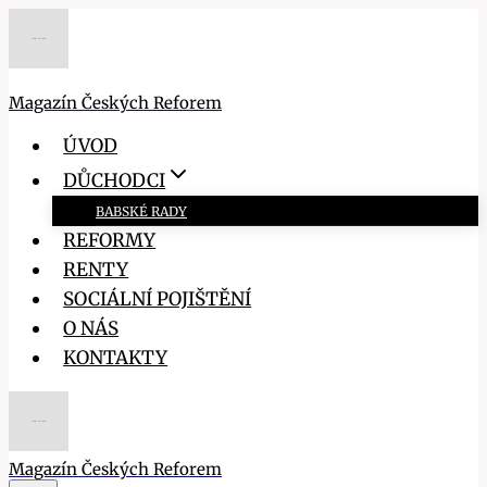
Přeskočit
na
obsah
Magazín Českých Reforem
ÚVOD
DŮCHODCI
BABSKÉ RADY
REFORMY
RENTY
SOCIÁLNÍ POJIŠTĚNÍ
O NÁS
KONTAKTY
Magazín Českých Reforem