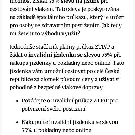
možnost získat
75% slevu na jízdné
při
cestování vlakem. Tato sleva je poskytována
na základě speciálního průkazu, který je určen
pro osoby se zdravotním postižením. Jak tedy
můžete tuto výhodu využít?
Jednoduše stačí mít platný průkaz ZTP/P a
žádat o
invalidní jízdenku se slevou 75%
při
nákupu jízdenky u pokladny nebo online. Tato
jízdenka vám umožní cestovat po celé České
republice za zlomek původní ceny a užívat si
pohodlné a bezpečné vlakové dopravy.
Požádejte o invalidní průkaz ZTP/P pro
potvrzení svého postižení
Nakupujte invalidní jízdenku se slevou
75% u pokladny nebo online