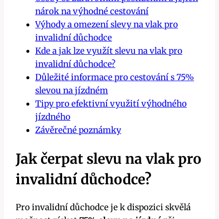
nárok na výhodné cestování
Výhody a omezení slevy na vlak pro
invalidní důchodce
Kde a jak lze využít slevu na vlak pro
invalidní důchodce?
Důležité informace pro cestování s 75%
slevou na jízdném
Tipy pro efektivní využití výhodného
jízdného
Závěrečné poznámky
Jak čerpat slevu na vlak pro
invalidní důchodce?
Pro invalidní důchodce je k dispozici skvělá