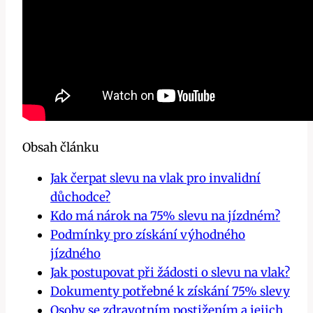
Obsah článku
Jak čerpat slevu na vlak pro invalidní
důchodce?
Kdo má nárok na 75% slevu na jízdném?
Podmínky pro získání výhodného
jízdného
Jak postupovat při žádosti o slevu na vlak?
Dokumenty potřebné k získání 75% slevy
Osoby se zdravotním postižením a jejich