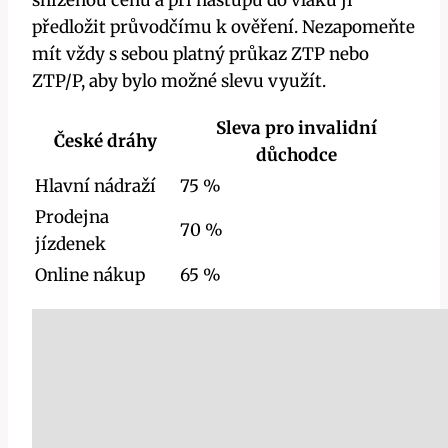
sníženou cenu a při nástupu do vlaku ji
předložit průvodčímu k ověření. Nezapomeňte
mít vždy s sebou platný průkaz ZTP nebo
ZTP/P, aby bylo možné slevu využít.
Sleva pro invalidní
České dráhy
důchodce
Hlavní nádraží
75 %
Prodejna
70 %
jízdenek
Online nákup
65 %