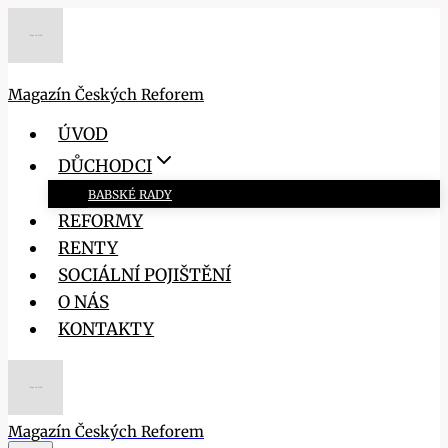
Přeskočit
na
obsah
Magazín Českých Reforem
ÚVOD
DŮCHODCI
BABSKÉ RADY
REFORMY
RENTY
SOCIÁLNÍ POJIŠTĚNÍ
O NÁS
KONTAKTY
Magazín Českých Reforem