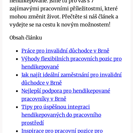
hendikepované. Jsme tu pro vás s 7
zajímavými pracovními příležitostmi, které
mohou změnit život. Přečtěte si náš článek a
vydejte se na cestu k novým možnostem!
Obsah článku
Práce pro invalidní důchodce v Brně
Výhody flexibilních pracovních pozic pro
hendikepované
Jak najít ideální zaměstnání pro invalidní
důchodce v Brně
Nejlepší podpora pro hendikepované
pracovníky v Brně
Tipy pro úspěšnou integraci
hendikepovaných do pracovního
prostředí
Inspirace pro pracovní pozice pro