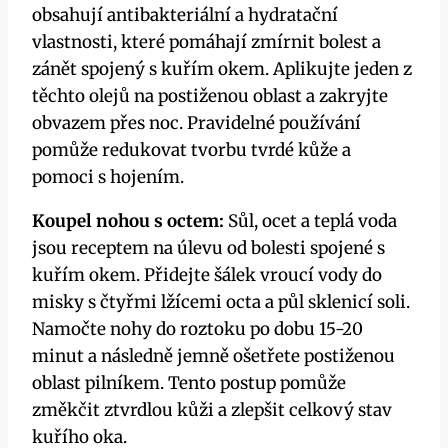
obsahují antibakteriální a hydratační
vlastnosti, které pomáhají zmírnit bolest a
zánět spojený s kuřím okem. Aplikujte jeden z
těchto olejů na postiženou oblast a zakryjte
obvazem přes noc. Pravidelné používání
pomůže redukovat tvorbu tvrdé kůže a
pomoci s hojením.
Koupel nohou s octem:
Sůl, ocet a teplá voda
jsou receptem na úlevu od bolesti spojené s
kuřím okem. Přidejte šálek vroucí vody do
misky s čtyřmi lžícemi octa a půl sklenicí soli.
Namočte nohy do roztoku po dobu 15-20
minut a následně jemně ošetřete postiženou
oblast pilníkem. Tento postup pomůže
změkčit ztvrdlou kůži a zlepšit celkový stav
kuřího oka.