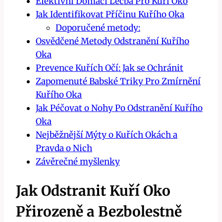
Efektivní Domácí Léčba Pro Kuří Oko
Jak Identifikovat Příčinu Kuřího Oka
Doporučené metody:
Osvědčené Metody Odstranění Kuřího
Oka
Prevence Kuřích Očí: Jak se Ochránit
Zapomenuté Babské Triky Pro Zmírnění
Kuřího Oka
Jak Péčovat o Nohy Po Odstranění Kuřího
Oka
Nejběžnější Mýty o Kuřích Okách a
Pravda o Nich
Závěrečné myšlenky
Jak Odstranit Kuří Oko
Přirozeně a Bezbolestně