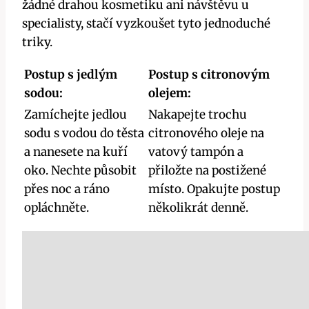
žádné drahou kosmetiku ani návštěvu u
specialisty, stačí vyzkoušet tyto jednoduché
triky.
Postup s jedlým
Postup s citronovým
sodou:
olejem:
Zamíchejte jedlou
Nakapejte trochu
sodu s vodou do těsta
citronového oleje na
a nanesete na kuří
vatový tampón a
oko. Nechte působit
přiložte na postižené
přes noc a ráno
místo. Opakujte postup
opláchněte.
několikrát denně.