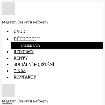
Přeskočit
na
obsah
Magazín Českých Reforem
ÚVOD
DŮCHODCI
BABSKÉ RADY
REFORMY
RENTY
SOCIÁLNÍ POJIŠTĚNÍ
O NÁS
KONTAKTY
Magazín Českých Reforem