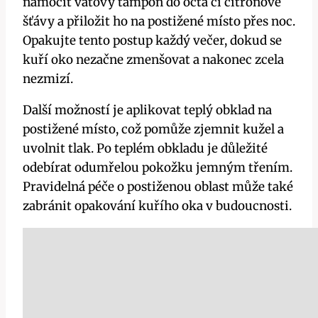
namočit vatový tampón do octa či citronové
šťávy a přiložit ho na postižené místo přes noc.
Opakujte tento postup každý večer, dokud se
kuří oko nezačne zmenšovat a nakonec zcela
nezmizí.
Další možností je aplikovat teplý obklad na
postižené místo, což pomůže zjemnit kužel a
uvolnit tlak. Po teplém obkladu je důležité
odebírat odumřelou pokožku jemným třením.
Pravidelná péče o postiženou oblast může také
zabránit opakování kuřího oka v budoucnosti.