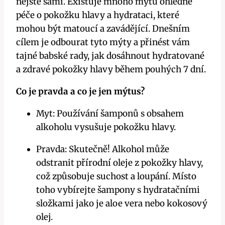
nejste sami. Existuje mnoho mýtů ohledně
péče o pokožku hlavy a hydrataci, které
mohou být matoucí a zavádějící. Dnešním
cílem je odbourat tyto mýty a přinést vám
tajné babské rady, jak dosáhnout hydratované
a zdravé pokožky hlavy během pouhých 7 dní.
Co je pravda a co je jen mýtus?
Myt: Používání šamponů s obsahem
alkoholu vysušuje pokožku hlavy.
Pravda: Skutečně! Alkohol může
odstranit přírodní oleje z pokožky hlavy,
což způsobuje suchost a loupání. Místo
toho vybírejte šampony s hydratačními
složkami jako je aloe vera nebo kokosový
olej.