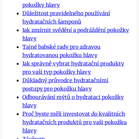
pokožky hlavy
Důležitost pravidelného používání
hydratačních šamponů
Jak zmírnit svědění a podráždění pokožky
hlavy
Tajné babské rady pro zdravou
hydratovanou pokožku hlavy
Jak správně vybrat hydratační produkty
pro vaši typ pokožky hlavy
Důkladný průvodce hydratačními
postupy pro pokožku hlavy
Odbourávání mýtů o hydrataci pokožky
hlavy
Proč byste měli investovat do kvalitních
hydratačních produktů pro vaši pokožku
hlavy