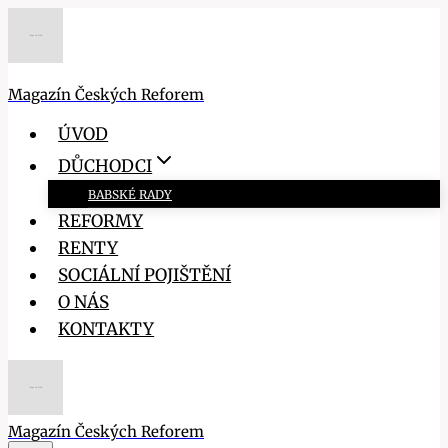
Přeskočit
na
obsah
Magazín Českých Reforem
ÚVOD
DŮCHODCI
BABSKÉ RADY
REFORMY
RENTY
SOCIÁLNÍ POJIŠTĚNÍ
O NÁS
KONTAKTY
Magazín Českých Reforem