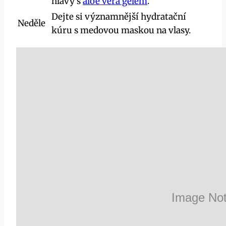
hlavy s
aloe vera gélem
.
Dejte si významnější hydratační
Neděle
kúru s medovou maskou na vlasy.