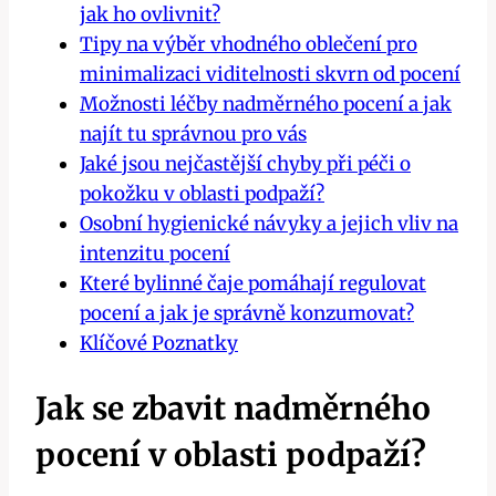
jak ho ovlivnit?
Tipy na výběr vhodného oblečení pro
minimalizaci viditelnosti skvrn od pocení
Možnosti léčby nadměrného pocení a jak
najít tu správnou pro vás
Jaké jsou nejčastější chyby při péči o
pokožku v oblasti podpaží?
Osobní hygienické návyky a jejich vliv na
intenzitu pocení
Které bylinné čaje pomáhají regulovat
pocení a jak je správně konzumovat?
Klíčové Poznatky
Jak se zbavit nadměrného
pocení v oblasti podpaží?