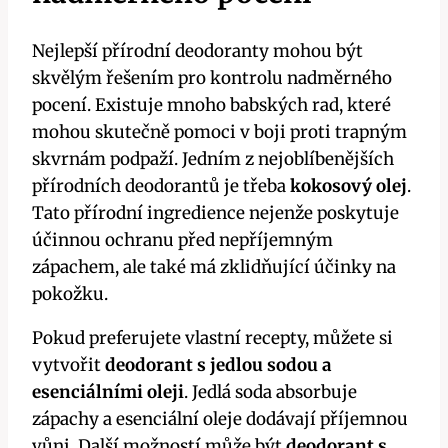
Nejlepší přírodní deodoranty mohou být
skvělým řešením pro kontrolu nadměrného
pocení. Existuje mnoho babských rad, které
mohou skutečně pomoci v boji proti trapným
skvrnám podpaží. Jedním z nejoblíbenějších
přírodních deodorantů je třeba
kokosový olej
.
Tato přírodní ingredience nejenže poskytuje
účinnou ochranu před nepříjemným
zápachem, ale také má zklidňující účinky na
pokožku.
Pokud preferujete vlastní recepty, můžete si
vytvořit
deodorant s jedlou sodou a
esenciálními oleji
. Jedlá soda absorbuje
zápachy a esenciální oleje dodávají příjemnou
vůni. Další možností může být
deodorant s