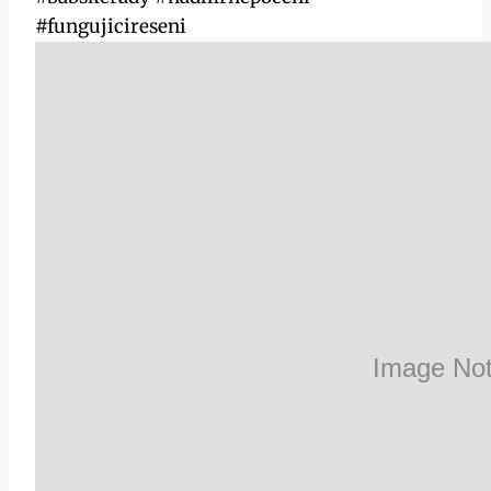
#fungujicireseni