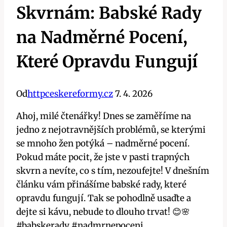
Skvrnám: Babské Rady
na Nadměrné Pocení,
Které Opravdu Fungují
Od
httpceskereformy.cz
7. 4. 2026
Ahoj, milé čtenářky! Dnes se zaměříme na
jedno z nejotravnějších problémů, se kterými
se mnoho žen potýká – nadměrné pocení.
Pokud máte pocit, že jste v pasti trapných
skvrn a nevíte, co s tím, nezoufejte! V dnešním
článku vám přinášíme babské rady, které
opravdu fungují. Tak se pohodlně usaďte a
dejte si kávu, nebude to dlouho trvat! 😊🌸
#babskerady #nadmrnepoceni