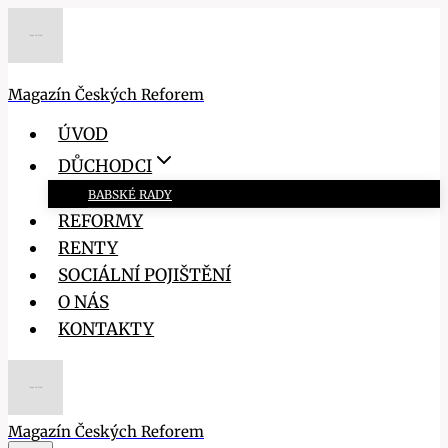
Přeskočit
na
obsah
Magazín Českých Reforem
ÚVOD
DŮCHODCI
BABSKÉ RADY
REFORMY
RENTY
SOCIÁLNÍ POJIŠTĚNÍ
O NÁS
KONTAKTY
Magazín Českých Reforem