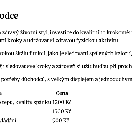
hodce
a zdravý životní styl, investice do kvalitního krokom
í kroky a udržovat si zdravou fyzickou aktivitu.
okou škálu funkcí, jako je sledování spálených kalorií,
tějí sledovat své kroky a zároveň si užít hudbu při proc
 potřeby důchodců, s velkým displejem a jednoduchý
e
Cena
o tepu, kvality spánku
1200 Kč
1500 Kč
vládání
900 Kč