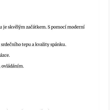
ěru je skvělým začátkem. S pomocí moderní
 srdečního tepu a kvality spánku.
házce.
m ovládáním.