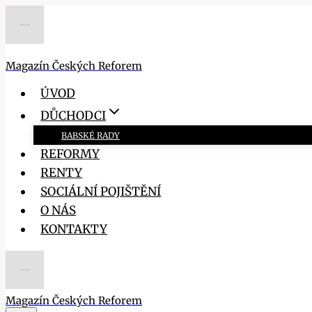
Přeskočit
na
obsah
Magazín Českých Reforem
ÚVOD
DŮCHODCI
BABSKÉ RADY
REFORMY
RENTY
SOCIÁLNÍ POJIŠTĚNÍ
O NÁS
KONTAKTY
Magazín Českých Reforem