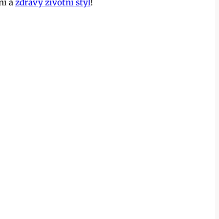
ní a
zdravý životní styl
!