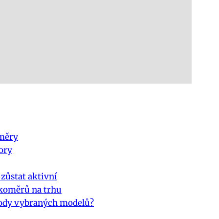
oměry
ory
zůstat aktivní
okoměrů na trhu
hody vybraných modelů?