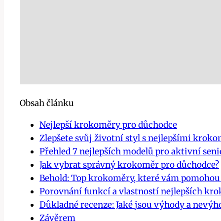
Obsah článku
Nejlepší krokoměry pro důchodce
Zlepšete svůj životní styl s nejlepšími krok
Přehled 7 nejlepších modelů pro aktivní seni
Jak vybrat správný krokoměr pro důchodce?
Behold: Top krokoměry, které vám pomohou 
Porovnání funkcí a vlastností nejlepších kr
Důkladné recenze: Jaké jsou výhody a nevý
Závěrem