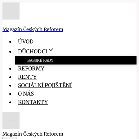
Přeskočit
na
obsah
Magazín Českých Reforem
ÚVOD
DŮCHODCI
BABSKÉ RADY
REFORMY
RENTY
SOCIÁLNÍ POJIŠTĚNÍ
O NÁS
KONTAKTY
Magazín Českých Reforem