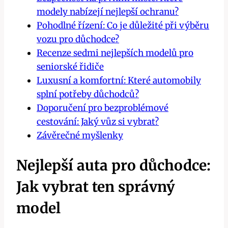
modely nabízejí nejlepší ochranu?
Pohodlné řízení: Co je důležité při výběru
vozu pro důchodce?
Recenze sedmi nejlepších modelů pro
seniorské řidiče
Luxusní a komfortní: Které automobily
splní potřeby důchodců?
Doporučení pro bezproblémové
cestování: Jaký vůz si vybrat?
Závěrečné myšlenky
Nejlepší auta pro důchodce:
Jak vybrat ten správný
model