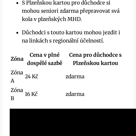
S Plzeňskou kartou pro důchodce si
mohou seniori zdarma přepravovat svá
kola v plzeňských MHD.
Důchodci s touto kartou mohou jezdit i
na linkách s regionální účelností.
Cena v plné
Cena pro důchodce s
Zóna
dospělé sazbě
Plzeňskou kartou
Zóna
24 Kč
zdarma
A
Zóna
16 Kč
zdarma
B