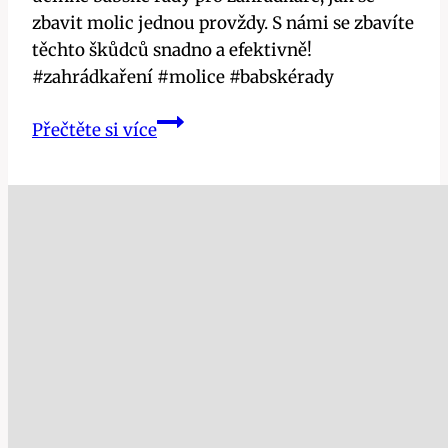
zbavit molic jednou provždy. S námi se zbavíte
těchto škůdců snadno a efektivně!
#zahrádkaření #molice #babskérady
Zbavte
Přečtěte si více
se
molic
jednou
provždy:
Účinné
babské
rady
pro
zahrádkáře