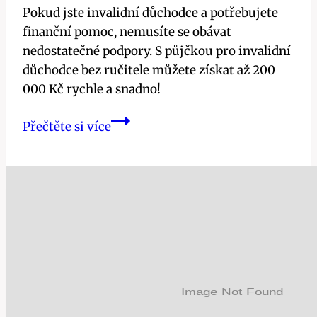
Pokud jste invalidní důchodce a potřebujete
finanční pomoc, nemusíte se obávat
nedostatečné podpory. S půjčkou pro invalidní
důchodce bez ručitele můžete získat až 200
000 Kč rychle a snadno!
Půjčka
Přečtěte si více
pro
invalidní
důchodce
bez
ručitele:
Až
200
000
Kč
snadno