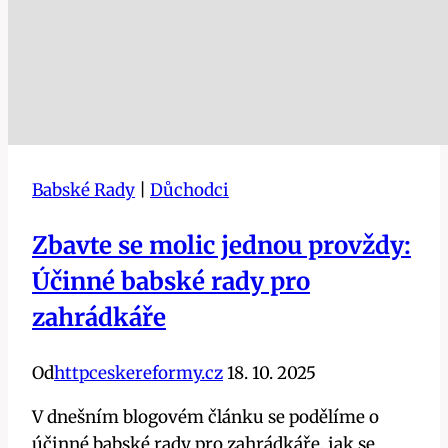
a
rychle!
Babské Rady
|
Důchodci
Zbavte se molic jednou provždy:
Účinné babské rady pro
zahrádkáře
Od
httpceskereformy.cz
18. 10. 2025
V dnešním blogovém článku se podělíme o
účinné babské rady pro zahrádkáře, jak se