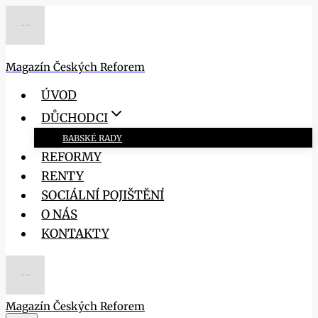
Přeskočit
na
obsah
Magazín Českých Reforem
ÚVOD
DŮCHODCI
BABSKÉ RADY
REFORMY
RENTY
SOCIÁLNÍ POJIŠTĚNÍ
O NÁS
KONTAKTY
Magazín Českých Reforem