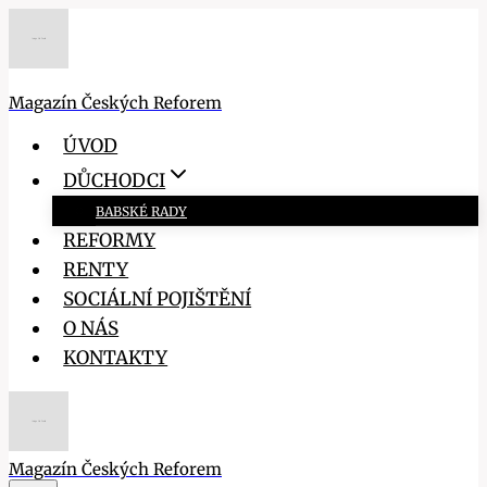
Přeskočit
na
obsah
Magazín Českých Reforem
ÚVOD
DŮCHODCI
BABSKÉ RADY
REFORMY
RENTY
SOCIÁLNÍ POJIŠTĚNÍ
O NÁS
KONTAKTY
Magazín Českých Reforem