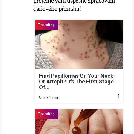
přejeme vám úspěšné zpracování
daňového přiznání!
Find Papillomas On Your Neck
Or Armpit? It's The First Stage
Of...
9 h 31 min