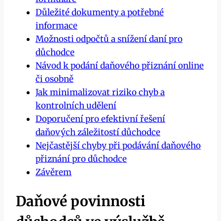
Důležité dokumenty a potřebné
informace
Možnosti odpočtů a snížení daní pro
důchodce
Návod k podání daňového přiznání online
či osobně
Jak minimalizovat riziko chyb a
kontrolních udělení
Doporučení pro efektivní řešení
daňových záležitostí důchodce
Nejčastější chyby při podávání daňového
přiznání pro důchodce
Závěrem
Daňové povinnosti