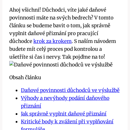
Ahoj všichni! Důchodci, víte jaké daňové
povinnosti máte na svých bedrech? V tomto
článku se budeme bavit o tom, jak správně
vyplnit daňové přiznání pro pracující
důchodce
krok za krokem
. S naším návodem
budete mít celý proces pod kontrolou a
ušetříte si čas i nervy. Tak pojďme na to!
Obsah článku
Daňové povinnosti důchodců ve výslužbě
Výhody a nevýhody podání daňového
přiznání
Jak správně vyplnit daňové přiznání
Kritické body k zvážení při vyplňování
formuláře