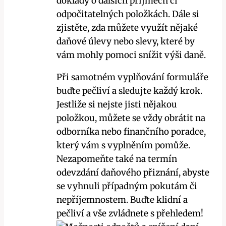
doklady o dalších příjmech či
odpočitatelných položkách. Dále si
zjistěte, zda můžete využít nějaké
daňové úlevy nebo slevy, které by
vám mohly pomoci snížit výši daně.
Při samotném vyplňování formuláře
buďte pečliví a sledujte každý krok.
Jestliže si nejste jisti nějakou
položkou, můžete se vždy obrátit na
odborníka nebo finančního poradce,
který vám s vyplněním pomůže.
Nezapomeňte také na termín
odevzdání daňového přiznání, abyste
se vyhnuli případným pokutám či
nepříjemnostem. Buďte klidní a
pečliví a vše zvládnete s přehledem!