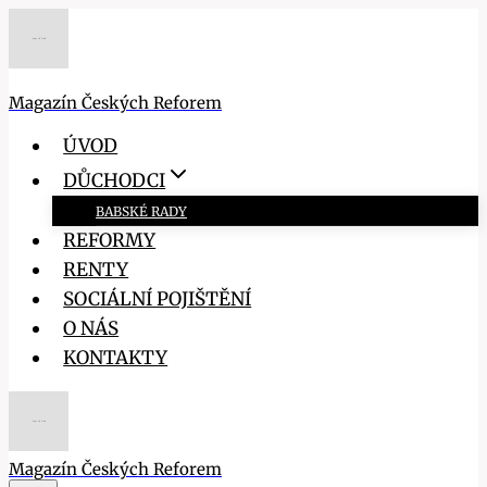
Přeskočit
na
obsah
Magazín Českých Reforem
ÚVOD
DŮCHODCI
BABSKÉ RADY
REFORMY
RENTY
SOCIÁLNÍ POJIŠTĚNÍ
O NÁS
KONTAKTY
Magazín Českých Reforem