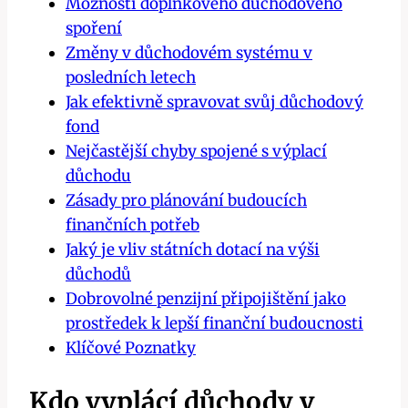
Možnosti doplňkového důchodového
spoření
Změny v důchodovém systému v
posledních letech
Jak efektivně spravovat svůj důchodový
fond
Nejčastější chyby spojené s výplací
důchodu
Zásady pro plánování budoucích
finančních potřeb
Jaký je vliv státních dotací na výši
důchodů
Dobrovolné penzijní připojištění jako
prostředek k lepší finanční budoucnosti
Klíčové Poznatky
Kdo vyplácí důchody v