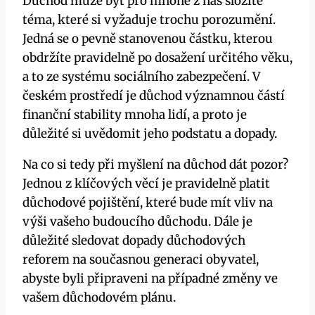
Důchod může být pro mnohé z nás složité
téma, které si vyžaduje trochu porozumění.
Jedná se o pevně stanovenou částku, kterou
obdržíte pravidelně po dosažení určitého věku,
a to ze systému sociálního zabezpečení. V
českém prostředí je důchod významnou částí
finanční stability mnoha lidí, a proto je
důležité si uvědomit jeho podstatu a dopady.
Na co si tedy při myšlení na důchod dát pozor?
Jednou z klíčových věcí je pravidelně platit
důchodové pojištění, které bude mít vliv na
výši vašeho budoucího důchodu. Dále je
důležité sledovat dopady důchodových
reforem na současnou generaci obyvatel,
abyste byli připraveni na případné změny ve
vašem důchodovém plánu.