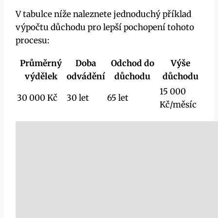
V tabulce níže naleznete jednoduchý příklad
výpočtu důchodu pro lepší pochopení tohoto
procesu:
Průměrný
Doba
Odchod do
Výše
výdělek
odvádění
důchodu
důchodu
15 000
30 000 Kč
30 let
65 let
Kč/měsíc