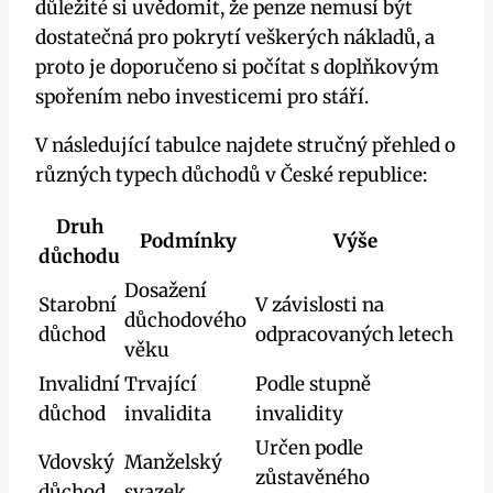
důležité si uvědomit, že penze nemusí být
dostatečná pro pokrytí veškerých nákladů, a
proto je doporučeno si počítat s doplňkovým
spořením nebo investicemi pro stáří.
V následující tabulce najdete stručný přehled o
různých typech důchodů v České republice:
Druh
Podmínky
Výše
důchodu
Dosažení
Starobní
V závislosti na
důchodového
důchod
odpracovaných letech
věku
Invalidní
Trvající
Podle stupně
důchod
invalidita
invalidity
Určen podle
Vdovský
Manželský
zůstavěného
důchod
svazek