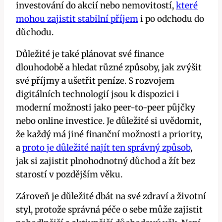
investování do akcií nebo nemovitostí,
které
mohou zajistit stabilní příjem
i po odchodu do
důchodu.
Důležité je také plánovat své finance
dlouhodobě a hledat různé způsoby, jak zvýšit
své příjmy a ušetřit peníze. S rozvojem
digitálních technologií jsou k dispozici i
moderní možnosti jako peer-to-peer půjčky
nebo online investice. Je důležité si uvědomit,
že každý má jiné finanční možnosti a priority,
a
proto je důležité najít ten správný způsob
,
jak si zajistit plnohodnotný důchod a žít bez
starostí v pozdějším věku.
Zároveň je důležité dbát na své zdraví a životní
styl, protože správná péče o sebe může zajistit