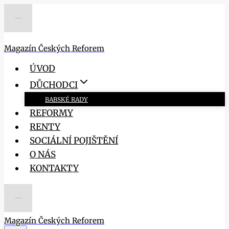
Přeskočit
na
obsah
Magazín Českých Reforem
ÚVOD
DŮCHODCI
BABSKÉ RADY
REFORMY
RENTY
SOCIÁLNÍ POJIŠTĚNÍ
O NÁS
KONTAKTY
Magazín Českých Reforem