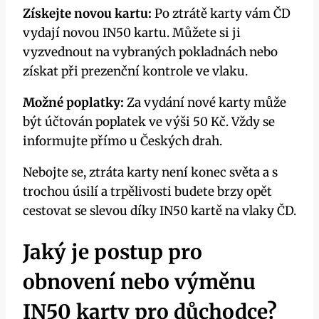
Získejte novou kartu:
Po ztrátě karty vám ČD
vydají novou IN50 kartu. Můžete si ji
vyzvednout na vybraných pokladnách nebo
získat při prezenční kontrole ve vlaku.
Možné poplatky:
Za vydání nové karty může
být účtován poplatek ve výši 50 Kč. Vždy se
informujte přímo u Českých drah.
Nebojte se, ztráta karty není konec světa a s
trochou úsilí a trpělivosti budete brzy opět
cestovat se slevou díky IN50 kartě na vlaky ČD.
Jaký je postup pro
obnovení nebo výměnu
IN50 karty pro důchodce?