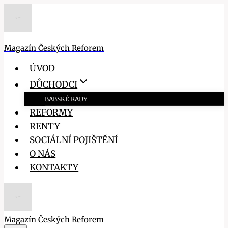
Přeskočit
na
obsah
Magazín Českých Reforem
ÚVOD
DŮCHODCI
BABSKÉ RADY
REFORMY
RENTY
SOCIÁLNÍ POJIŠTĚNÍ
O NÁS
KONTAKTY
Magazín Českých Reforem