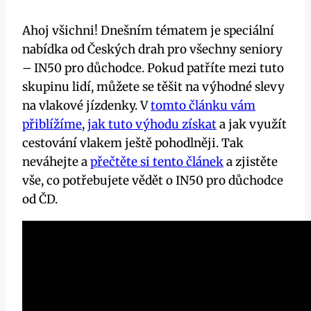
Ahoj všichni! Dnešním tématem je speciální
nabídka od Českých drah pro všechny seniory
– IN50 pro důchodce. Pokud patříte mezi tuto
skupinu lidí, můžete se těšit na výhodné slevy
na vlakové jízdenky. V
tomto článku vám
přiblížíme
,
jak tuto výhodu získat
a jak využít
cestování vlakem ještě pohodlněji. Tak
neváhejte a
přečtěte si tento článek
a zjistěte
vše, co potřebujete vědět o IN50 pro důchodce
od ČD.