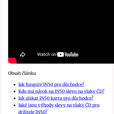
Obsah článku
Jak funguje IN50 pro důchodce?
Kdo má nárok na IN50 slevu na vlaky ČD?
Jak získat IN50 kartu pro důchodce?
Jaké jsou výhody slevy na vlaky ČD pro
držitele IN50?