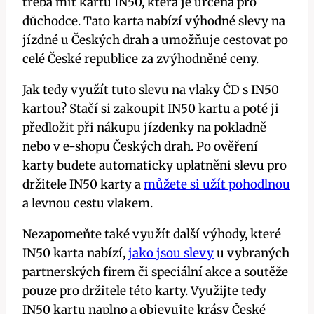
třeba mít kartu IN50, která je určena pro
důchodce. Tato karta nabízí výhodné slevy na
jízdné u Českých drah a umožňuje cestovat po
celé České republice za zvýhodněné ceny.
Jak tedy využít tuto slevu na vlaky ČD s IN50
kartou? Stačí si zakoupit IN50 kartu a poté ji
předložit při nákupu jízdenky na pokladně
nebo v e-shopu Českých drah. Po ověření
karty budete automaticky uplatněni slevu pro
držitele IN50 karty a
můžete si užít pohodlnou
a levnou cestu vlakem.
Nezapomeňte také využít další výhody, které
IN50 karta nabízí,
jako jsou slevy
u vybraných
partnerských firem či speciální akce a soutěže
pouze pro držitele této karty. Využijte tedy
IN50 kartu naplno a objevujte krásy České