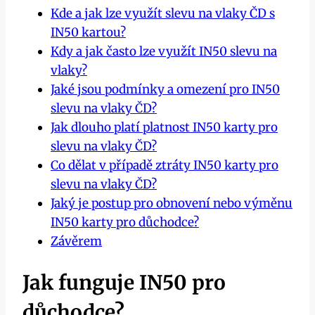
Kde a jak lze využít slevu na vlaky ČD s
IN50 kartou?
Kdy a jak často lze využít IN50 slevu na
vlaky?
Jaké jsou podmínky a omezení pro IN50
slevu na vlaky ČD?
Jak dlouho platí platnost IN50 karty pro
slevu na vlaky ČD?
Co dělat v případě ztráty IN50 karty pro
slevu na vlaky ČD?
Jaký je postup pro obnovení nebo výměnu
IN50 karty pro důchodce?
Závěrem
Jak funguje IN50 pro
důchodce?