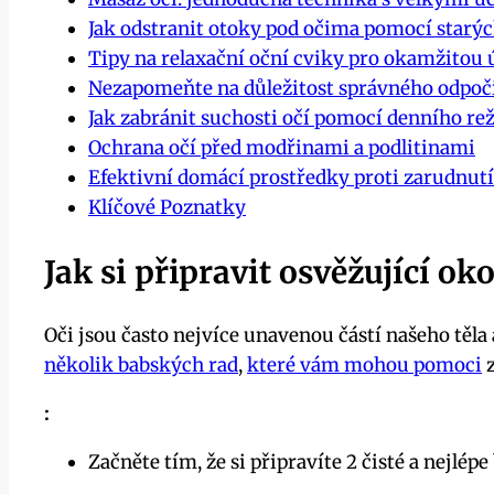
Jak odstranit otoky pod očima pomocí starý
Tipy na relaxační oční cviky pro okamžitou 
Nezapomeňte na důležitost správného odpoč
Jak zabránit suchosti očí pomocí denního r
Ochrana očí před modřinami a podlitinami
Efektivní domácí prostředky proti zarudnutí
Klíčové Poznatky
Jak si připravit osvěžující o
Oči jsou často nejvíce unavenou částí našeho těla
několik babských rad
,
které vám mohou pomoci
z
:
Začněte tím, že si připravíte 2 čisté a nejlép