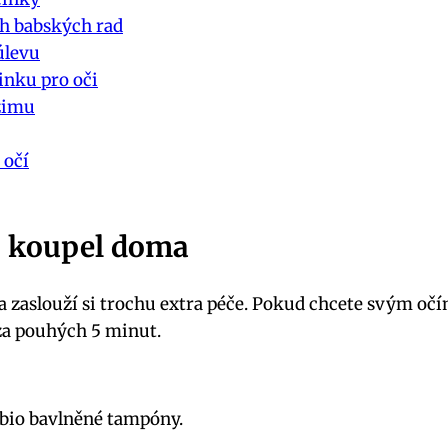
ch babských rad
úlevu
inku pro oči
ežimu
 očí
ko koupel doma
 a zaslouží si trochu extra péče. Pokud chcete svým oč
a pouhých 5 minut.
e bio bavlněné tampóny.