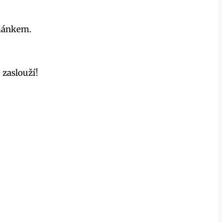
řmánkem.
 zaslouží!