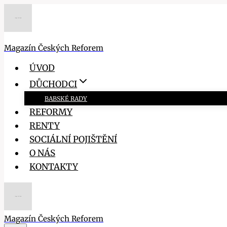
Přeskočit
na
obsah
Magazín Českých Reforem
ÚVOD
DŮCHODCI
BABSKÉ RADY
REFORMY
RENTY
SOCIÁLNÍ POJIŠTĚNÍ
O NÁS
KONTAKTY
Magazín Českých Reforem