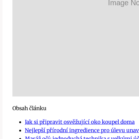
Obsah článku
Jak si připravit osvěžující oko koupel doma
Nejlepší přírodní ingredience pro úlevu una
Masáž očí: jednoduchá technika s velkými ú