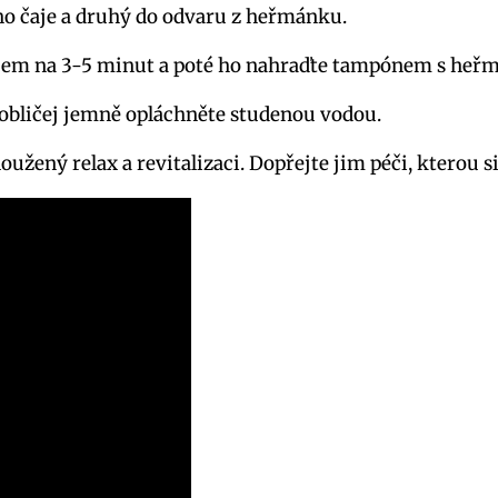
o čaje a druhý do odvaru z heřmánku.
čajem na 3-5 minut a poté ho nahraďte tampónem s he
i obličej jemně opláchněte studenou vodou.
užený relax a revitalizaci. Dopřejte jim péči, kterou si