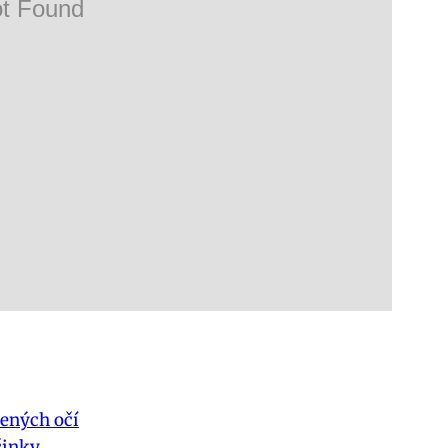
vených očí
činky