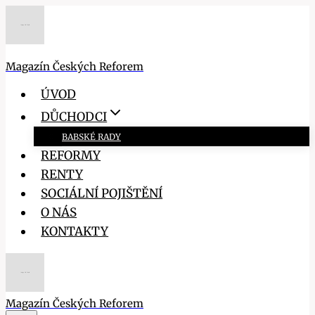
Přeskočit
na
obsah
Magazín Českých Reforem
ÚVOD
DŮCHODCI
BABSKÉ RADY
REFORMY
RENTY
SOCIÁLNÍ POJIŠTĚNÍ
O NÁS
KONTAKTY
Magazín Českých Reforem