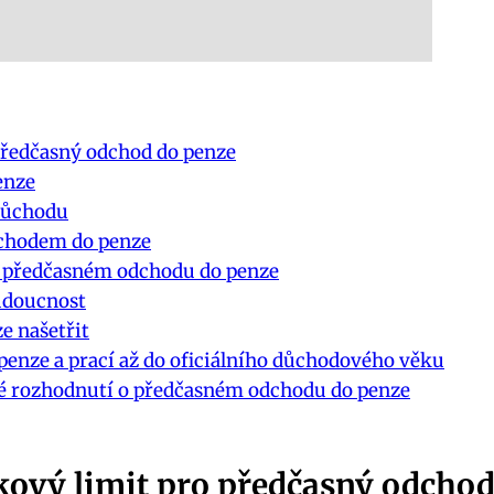
 předčasný odchod do penze
enze
 důchodu
dchodem do penze
 o předčasném odchodu do penze
udoucnost
e našetřit
nze a prací až do oficiálního důchodového věku
é rozhodnutí o předčasném odchodu do penze
věkový limit pro předčasný odcho