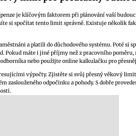
penze je klíčovým faktorem při plánování vaší budoucno
te si spočítat tento limit správně. Existuje několik fa
 zaměstnáni a platili do důchodového systému. Poté si 
 Pokud máte i jiné příjmy než z pracovního poměru, m
na odborníka nebo použijte online kalkulačku pro přesněj
sujícími výpočty. Zjistěte si svůj přesný věkový limi
lném zaslouženého odpočinku a pohody. S dobře prove
osti.