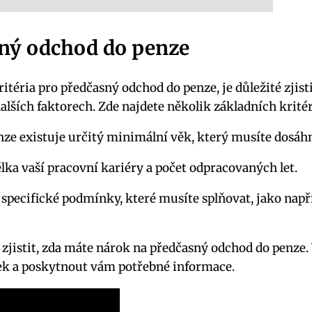
sný odchod do penze
itéria pro předčasný odchod do penze, je důležité zjist
 dalších faktorech. Zde najdete několik základních kritér
ze existuje určitý minimální věk, který musíte dosáh
ka vaší pracovní kariéry a počet odpracovaných let.
 specifické podmínky, které musíte splňovat, jako nap
a zjistit, zda máte nárok na předčasný odchod do penze.
k a poskytnout vám potřebné informace.