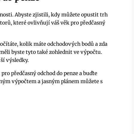
sti. Abyste zjistili, kdy můžete opustit trh
ktorů, které ovlivňují váš věk pro předčasný
spočítáte, kolik máte odchodových bodů a zda
ěli byste tyto také zohlednit ve výpočtu.
ší výsledky.
t pro předčasný odchod do penze a buďte
deným výpočtem a jasným plánem můžete s