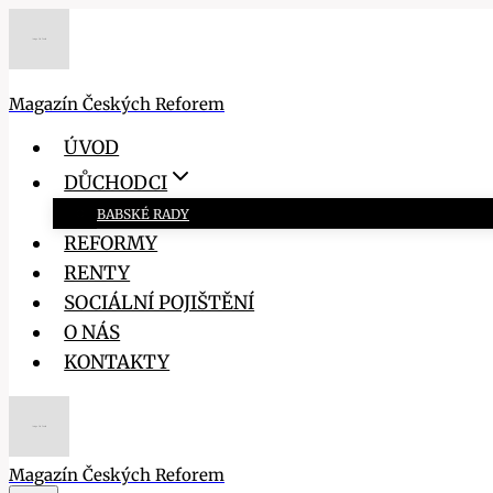
Přeskočit
na
obsah
Magazín Českých Reforem
ÚVOD
DŮCHODCI
BABSKÉ RADY
REFORMY
RENTY
SOCIÁLNÍ POJIŠTĚNÍ
O NÁS
KONTAKTY
Magazín Českých Reforem