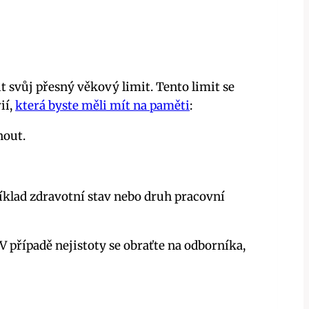
it svůj přesný věkový limit. Tento limit se
ií,
která byste měli mít na paměti
:
nout.
říklad zdravotní stav nebo druh pracovní
 V případě nejistoty se obraťte na odborníka,