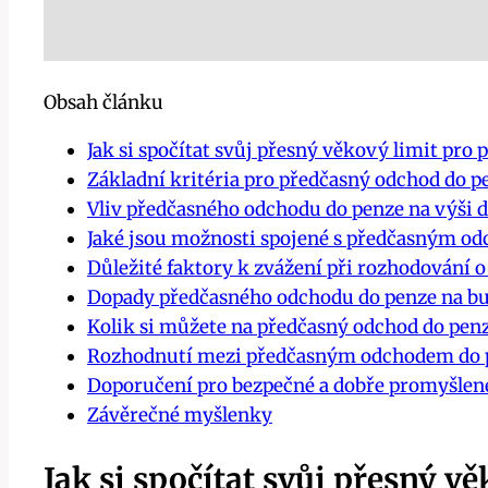
Obsah článku
Jak si spočítat svůj přesný věkový limit pro
Základní kritéria pro předčasný odchod do p
Vliv předčasného odchodu do penze na výši
Jaké jsou možnosti spojené s předčasným o
Důležité faktory k zvážení při rozhodování
Dopady předčasného odchodu do penze na b
Kolik si můžete na předčasný odchod do penz
Rozhodnutí mezi předčasným odchodem do pe
Doporučení pro bezpečné a dobře promyšlen
Závěrečné myšlenky
Jak si spočítat svůj přesný 