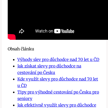
Obsah článku
Výhody slev pro důchodce nad 70 let u ČD
Jak získat slevy pro důchodce na
cestování po Česku
Kde využít slevy pro důchodce nad 70 let
u ČD
Tipy pro výhodné cestování po Česku pro
seniory
Jak efektivně využít slevy pro důchodce