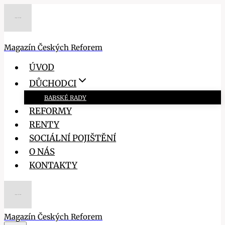
Přeskočit
na
obsah
Magazín Českých Reforem
ÚVOD
DŮCHODCI
BABSKÉ RADY
REFORMY
RENTY
SOCIÁLNÍ POJIŠTĚNÍ
O NÁS
KONTAKTY
Magazín Českých Reforem