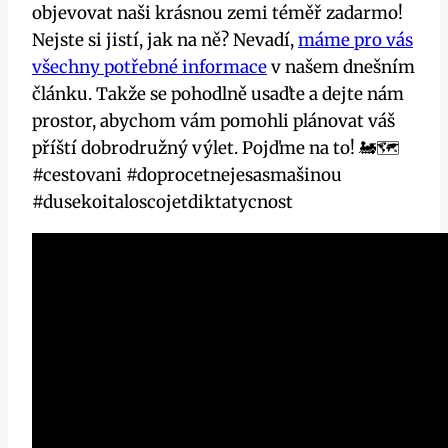
objevovat naši krásnou zemi téměř zadarmo!
Nejste si jistí, jak na ně? Nevadí,
máme pro vás
všechny potřebné informace
v našem dnešním
článku. Takže se pohodlně usaďte a dejte nám
prostor, abychom vám pomohli plánovat váš
příští dobrodružný výlet. Pojďme na to! 🚂🗺️
#cestovani #doprocetnejesasmašinou
#dusekoitaloscojetdiktatycnost