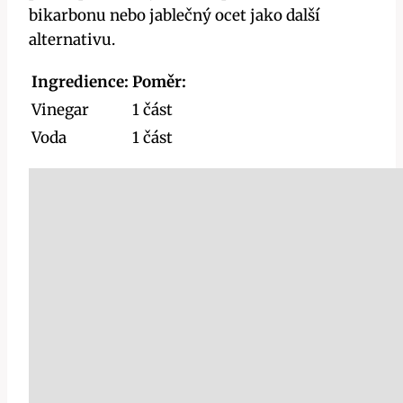
bikarbonu nebo jablečný ocet jako další
alternativu.
Ingredience:
Poměr:
Vinegar
1 část
Voda
1 část