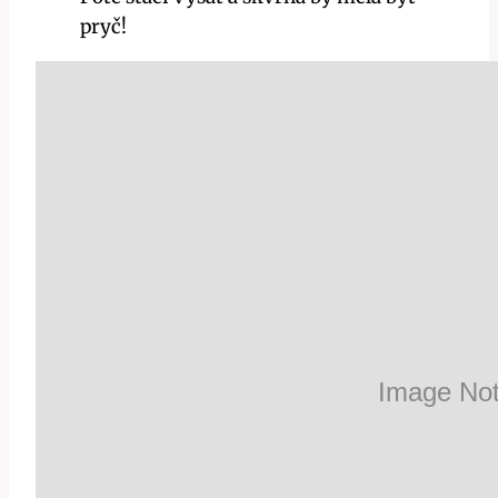
pryč!