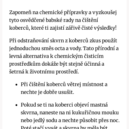
Zapomeň na chemické přípravky a vyzkoušej
tyto osvědčené babské rady na čištění
koberců, které ti zajistí zářivě čisté výsledky!
Při odstraňování skvrn z koberců zkus použít
jednoduchou směs octa a vody. Tato přírodní a
levná alternativa k chemickým čisticím
prostředkům dokáže být stejně účinná a
šetrná k životnímu prostředí.
Při čištění koberců větrej místnost a
nechte je dobře usušit.
Pokud se ti na koberci objeví mastná
skvrna, naneste na ni kukuřičnou mouku
nebo jedlý sodu a nechte působit přes noc.
Poté stačí vysát a skvrna by měla být