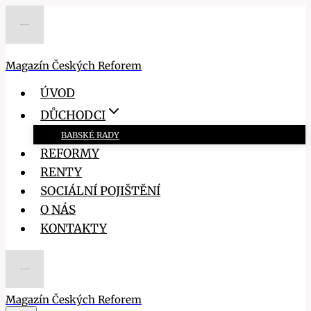
Přeskočit
na
obsah
Magazín Českých Reforem
ÚVOD
DŮCHODCI
BABSKÉ RADY
REFORMY
RENTY
SOCIÁLNÍ POJIŠTĚNÍ
O NÁS
KONTAKTY
Magazín Českých Reforem