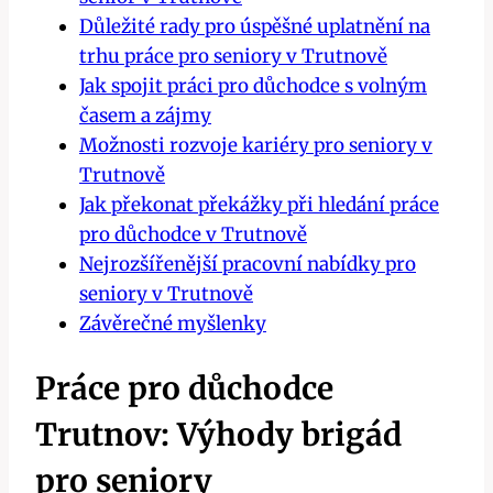
Důležité rady pro úspěšné uplatnění na
trhu práce pro seniory v Trutnově
Jak spojit práci pro důchodce s volným
časem a zájmy
Možnosti rozvoje kariéry pro seniory v
Trutnově
Jak překonat překážky při hledání práce
pro důchodce v Trutnově
Nejrozšířenější pracovní nabídky pro
seniory v Trutnově
Závěrečné myšlenky
Práce pro důchodce
Trutnov: Výhody brigád
pro seniory