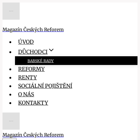
Přeskočit
na
obsah
Magazín Českých Reforem
ÚVOD
DŮCHODCI
BABSKÉ RADY
REFORMY
RENTY
SOCIÁLNÍ POJIŠTĚNÍ
O NÁS
KONTAKTY
Magazín Českých Reforem