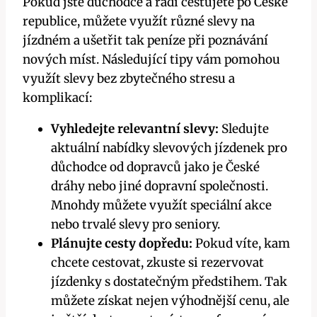
Pokud jste důchodce a rádi cestujete po České
republice, můžete využít různé slevy na
jízdném a ušetřit tak peníze při poznávání
nových míst. Následující tipy vám pomohou
využít slevy bez zbytečného stresu a
komplikací:
Vyhledejte relevantní slevy:
Sledujte
aktuální nabídky slevových jízdenek pro
důchodce od dopravců jako je České
dráhy nebo jiné dopravní společnosti.
Mnohdy můžete využít speciální akce
nebo trvalé slevy pro seniory.
Plánujte cesty dopředu:
Pokud víte, kam
chcete cestovat, zkuste si rezervovat
jízdenky s dostatečným předstihem. Tak
můžete získat nejen výhodnější cenu, ale