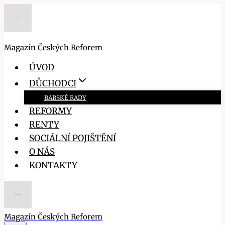
Přeskočit
na
obsah
Magazín Českých Reforem
ÚVOD
DŮCHODCI
BABSKÉ RADY
REFORMY
RENTY
SOCIÁLNÍ POJIŠTĚNÍ
O NÁS
KONTAKTY
Magazín Českých Reforem