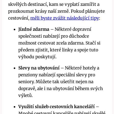
skvělých destinací, kam se vyplatí zamířit a
prozkoumat krásy naší země. Pokud plánujete
cestování,
měli byste zvážit následující tipy
:
Jízdné zdarma
– Některé dopravní
společnosti nabízejí pro důchodce
možnost cestovat zcela zdarma. Stačí si
předem zjistit, které linky a spoje tuto
výhodu poskytují.
Slevy na ubytování
– Některé hotely a
penziony nabízejí speciální slevy pro
seniory. Můžete tak ušetřit nejen na
dopravě, ale i na ubytování během svých
výletů.
Využití služeb cestovních kanceláří
–
Mnohé cestovní kanceláře nabízejí skvělé