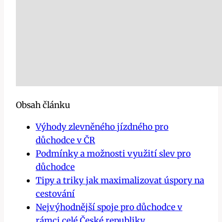
Obsah článku
Výhody zlevněného jízdného pro
důchodce v ČR
Podmínky a možnosti využití slev pro
důchodce
Tipy a triky jak maximalizovat úspory na
cestování
Nejvýhodnější spoje pro důchodce v
rámci celé České republiky