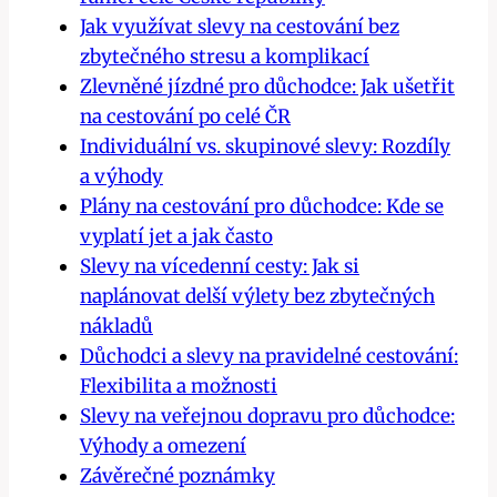
Jak využívat slevy na cestování bez
zbytečného stresu a komplikací
Zlevněné jízdné pro důchodce: Jak ušetřit
na cestování po celé ČR
Individuální vs. skupinové slevy: Rozdíly
a výhody
Plány na cestování pro důchodce: Kde se
vyplatí jet a jak často
Slevy na vícedenní cesty: Jak si
naplánovat delší výlety bez zbytečných
nákladů
Důchodci a slevy na pravidelné cestování:
Flexibilita a možnosti
Slevy na veřejnou dopravu pro důchodce:
Výhody a omezení
Závěrečné poznámky