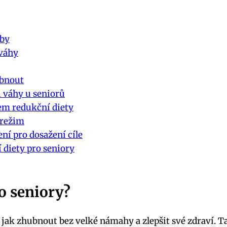
oby
 váhy
ubnout
 váhy u seniorů
em redukční diety
 režim
ení pro dosažení cíle
 diety pro seniory
o seniory?
jak zhubnout bez velké námahy a zlepšit své zdraví. Ta