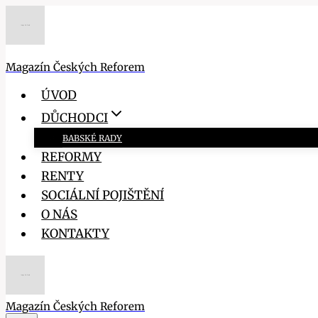
Přeskočit
na
obsah
Magazín Českých Reforem
ÚVOD
DŮCHODCI
BABSKÉ RADY
REFORMY
RENTY
SOCIÁLNÍ POJIŠTĚNÍ
O NÁS
KONTAKTY
Magazín Českých Reforem