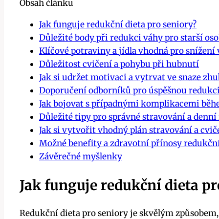
Obsah článku
Jak funguje redukční dieta pro seniory?
Důležité body při redukci váhy pro starší os
Klíčové potraviny a jídla vhodná pro snížení
Důležitost cvičení a pohybu při hubnutí
Jak si udržet motivaci a vytrvat ve snaze zh
Doporučení odborníků pro úspěšnou redukci
Jak bojovat s případnými komplikacemi běh
Důležité tipy pro správné stravování a denní
Jak si vytvořit vhodný plán stravování a cvič
Možné benefity a zdravotní přínosy redukční
Závěrečné myšlenky
Jak funguje redukční dieta pr
Redukční dieta pro seniory je skvělým způsobem, 