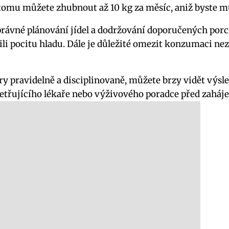
tomu můžete zhubnout až 10 kg za měsíc, aniž byste mus
rávné plánování jídel a dodržování doporučených porcí.
i pocitu hladu. Dále je důležité omezit konzumaci nez
y pravidelně a disciplinovaně, můžete brzy vidět výsle
třujícího lékaře nebo výživového poradce před zaháje