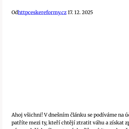
Od
httpceskereformy.cz
17. 12. 2025
Ahoj všichni! V dnešním článku se podíváme na ú
patříte mezi ty, kteří chtějí ztratit váhu a získat 