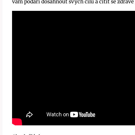
vám podaří dosáhnout svých cílů a cítit se zdravě 