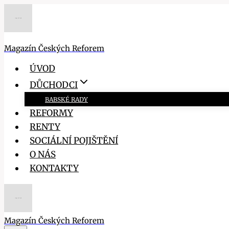
Přeskočit
na
obsah
Magazín Českých Reforem
ÚVOD
DŮCHODCI
BABSKÉ RADY
REFORMY
RENTY
SOCIÁLNÍ POJIŠTĚNÍ
O NÁS
KONTAKTY
Magazín Českých Reforem