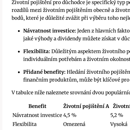
Životní pojištění pro důchodce je specifický typ 
rozdílů mezi životním pojištěním obecně a životn
bodů, které je důležité zvážit při výběru toho nej
Návratnost investice:
Jeden z hlavních faktor
jaké výhody a dividendy můžete získat v d
Flexibilita:
Důležitým aspektem životního poji
individuálním potřebám a životním okolnos
Přidané benefity:
Hledání životního pojištěn
finančním produktům, může být klíčové pro z
V tabulce níže naleznete srovnání dvou populární
Benefit
Životní pojištění A
Životní
Návratnost investice
4,5 %
5,2 %
Flexibilita
Omezená
Vysoká