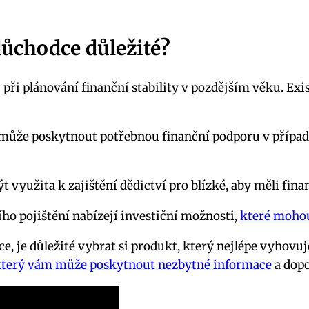
 důchodce důležité?
 při plánování finanční stability v pozdějším věku. Exi
 může poskytnout potřebnou finanční podporu v případě
t využita k zajištění dědictví pro blízké, aby měli fi
ho pojištění nabízejí investiční možnosti,
které mohou
e, je důležité vybrat si produkt, který nejlépe vyhov
který vám může poskytnout nezbytné informace
a dopo