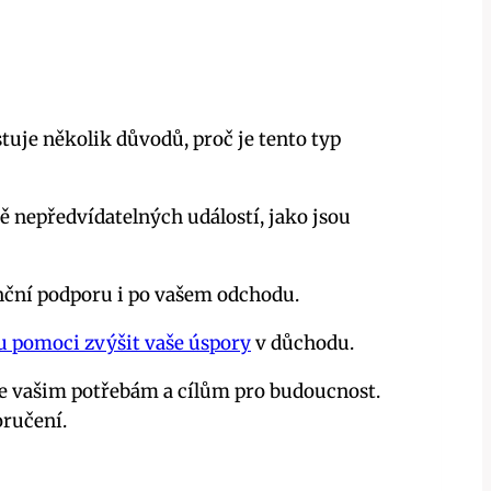
stuje několik důvodů, proč je tento typ
 nepředvídatelných událostí, jako jsou
nanční podporu i po vašem odchodu.
 pomoci zvýšit vaše úspory
v důchodu.
uje vašim potřebám a cílům pro budoucnost.
ručení.