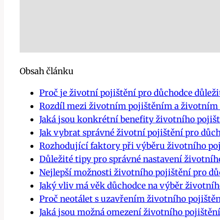
Obsah článku
Proč je životní pojištění pro důchodce důleži
Rozdíl mezi životním pojištěním a životním
Jaká jsou konkrétní benefity životního pojiš
Jak vybrat správné životní pojištění pro důc
Rozhodující faktory při výběru životního po
Důležité tipy pro správné nastavení životníh
Nejlepší možnosti životního pojištění pro d
Jaký vliv má věk důchodce na výběr životníh
Proč neotálet s uzavřením životního pojiště
Jaká jsou možná omezení životního pojištěn