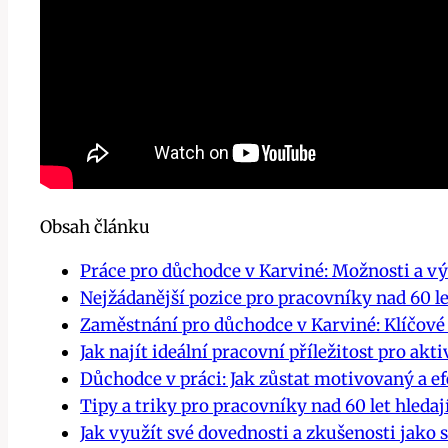
Obsah článku
Práce pro důchodce v Karviné: Možnosti a vý
Nejžádanější pozice pro pracovníky nad 60 l
Zaměstnání pro důchodce v Karviné: Klíčové
Jak najít ideální pracovní příležitost pro akt
Důchodce v práci: Jak zůstat motivovaný a e
Tipy a triky pro pracovníky nad 60 let hledaj
Jak využít své dovednosti a zkušenosti jako 