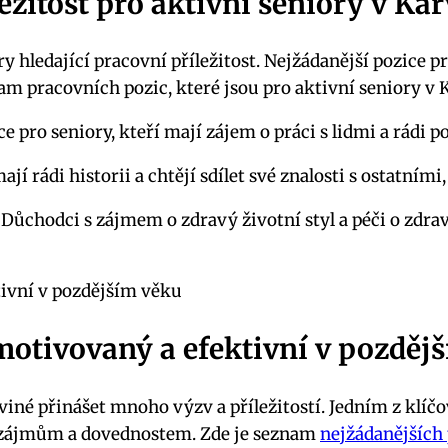
ležitost pro aktivní seniory v Ka
ry hledající pracovní příležitost. Nejžádanější pozice 
nam pracovních pozic, které jsou pro aktivní seniory v 
ce pro seniory, kteří mají zájem o práci s lidmi a rádi 
mají rádi historii a chtějí sdílet své znalosti s ostatn
Důchodci s zájmem o zdravý životní styl a péči o zdrav
 motivovaný a efektivní v pozděj
iné přinášet mnoho výzv a příležitostí. Jedním z klíč
im zájmům a dovednostem. Zde je seznam
nejžádanějších 