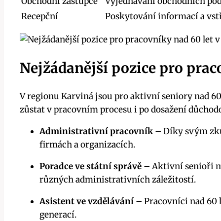
Obchodní zástupce
Vyjednávání obchodních pod
Recepční
Poskytování informací a vstř
Nejžádanější pozice pro prac
V regionu Karviná jsou pro aktivní seniory nad 60 
zůstat v pracovním procesu i po dosažení důchodo
Administrativní pracovník
– Díky svým zku
firmách a organizacích.
Poradce ve státní správě
– Aktivní senioři m
různých administrativních záležitostí.
Asistent ve vzdělávání
– Pracovníci nad 60 l
generací.