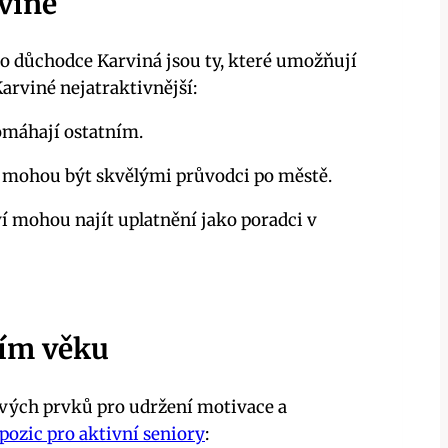
rviné
pro důchodce Karviná jsou ty, které umožňují
Karviné nejatraktivnější:
pomáhají ostatním.
ími, mohou být skvělými průvodci po městě.
í mohou najít uplatnění jako poradci v
ším věku
ových prvků pro udržení motivace a
pozic pro aktivní seniory
: