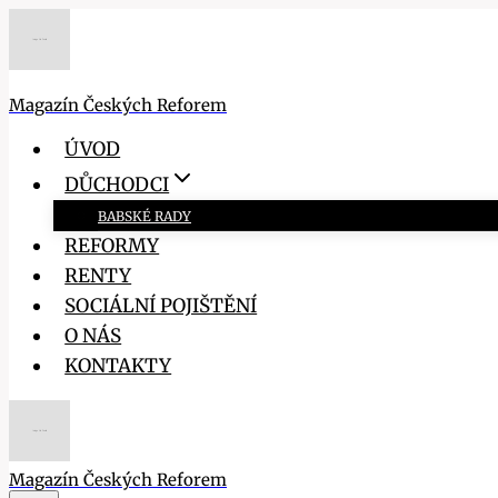
Přeskočit
na
obsah
Magazín Českých Reforem
ÚVOD
DŮCHODCI
BABSKÉ RADY
REFORMY
RENTY
SOCIÁLNÍ POJIŠTĚNÍ
O NÁS
KONTAKTY
Magazín Českých Reforem