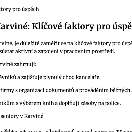
rviné: Klíčové faktory pro úsp
rviné, je důležité zaměřit se na klíčové faktory pro úsp
í zůstat aktivní a zapojení v pracovním prostředí.
rviné zahrnují:
níků a zajišťuje plynulý chod kanceláře.
firmy s organizací dokumentů a prováděním běžných 
kům s výběrem knih a doplňují zásoby na police.