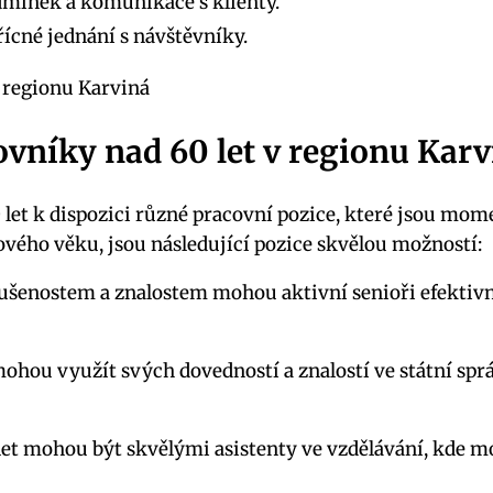
mínek a komunikace s klienty.
ícné jednání s návštěvníky.
ovníky nad 60 let v regionu Kar
let k dispozici různé pracovní pozice, které jsou momen
vého věku, jsou následující pozice skvělou možností:
šenostem a znalostem mohou aktivní senioři efektivně
ohou využít svých dovedností a znalostí ve státní sprá
et mohou být skvělými asistenty ve vzdělávání, kde moh