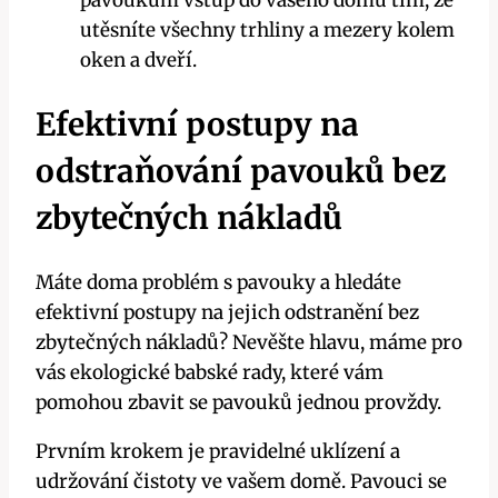
pavoukům vstup do vašeho domu tím, že
utěsníte všechny trhliny⁣ a mezery kolem⁣
oken a dveří.
Efektivní⁣ postupy‌ na
odstraňování pavouků ⁤bez
zbytečných nákladů
Máte doma problém s pavouky a hledáte
⁤efektivní postupy na ⁣jejich odstranění ⁤bez
zbytečných nákladů? Nevěšte hlavu, máme‍ pro
vás‍ ekologické babské‍ rady, které⁤ vám⁣
pomohou zbavit se pavouků jednou provždy.
Prvním krokem je pravidelné uklízení a
‍udržování čistoty ve vašem domě. Pavouci se