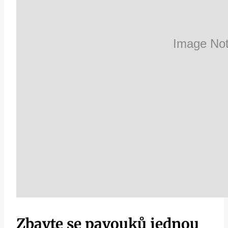
Zbavte se‌ pavouků ‌jednou