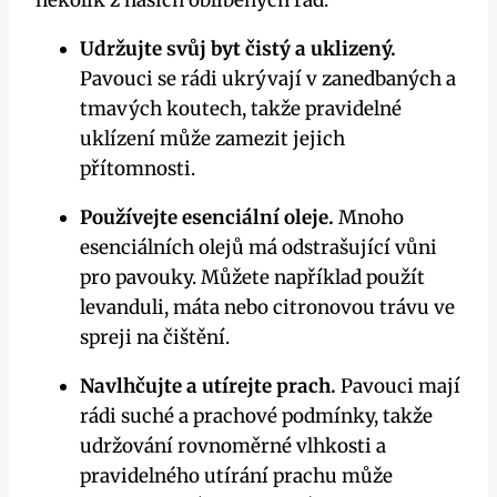
Udržujte svůj byt čistý a uklizený.
Pavouci se rádi ukrývají​ v⁤ zanedbaných a
tmavých koutech,‍ takže‍ pravidelné
uklízení ‍může zamezit⁣ jejich
přítomnosti.
Používejte esenciální oleje.
Mnoho‌
esenciálních ‍olejů má⁣ odstrašující vůni
‌pro pavouky. Můžete⁤ například použít
levanduli, ⁢máta ​nebo‌ citronovou trávu ve
spreji na čištění.
Navlhčujte a ⁤utírejte prach.
Pavouci mají
rádi⁤ suché a prachové ‍podmínky, ‌takže
udržování rovnoměrné‌ vlhkosti a
pravidelného​ utírání prachu může