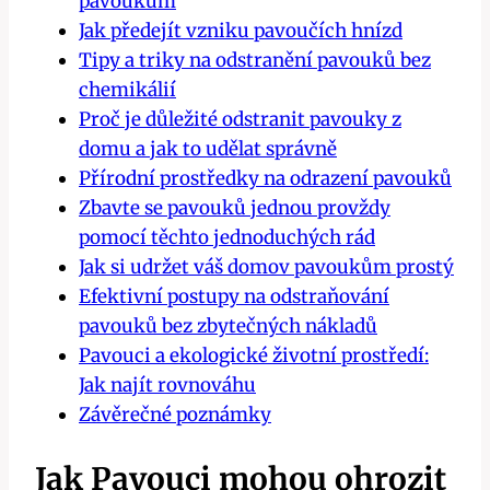
pavoukům
Jak předejít vzniku pavoučích hnízd
Tipy a triky na odstranění pavouků ⁣bez
chemikálií
Proč je ‌důležité odstranit⁢ pavouky z
domu a jak to udělat správně
Přírodní prostředky na odrazení pavouků
Zbavte se‌ pavouků ‌jednou provždy
‍pomocí ⁣těchto jednoduchých rád
Jak si udržet váš domov pavoukům ​prostý
Efektivní⁣ postupy‌ na odstraňování
pavouků ⁤bez zbytečných nákladů
Pavouci‌ a ‌ekologické životní prostředí:
Jak najít ‍rovnováhu
Závěrečné poznámky
Jak Pavouci mohou ‍ohrozit