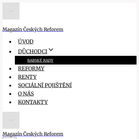
Přeskočit
na
obsah
Magazín Českých Reforem
ÚVOD
DŮCHODCI
BABSKÉ RADY
REFORMY
RENTY
SOCIÁLNÍ POJIŠTĚNÍ
O NÁS
KONTAKTY
Magazín Českých Reforem