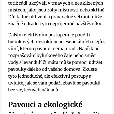
totiž rádi ukrývají ⁤v tmavých‍ a neuklizených
místech, jako jsou rohy ‌místností nebo skříně.‌
Důkladné​ uklízení a pravidelné větrání může⁢
značně odradit tyto nepříjemné návštěvníky.
Dalším efektivním postupem ⁢je použití
bylinkových roztoků nebo esenciálních olejů s
vůní, kterou ⁤pavouci ‍nemají rádi. Například
rozprašování bylinkového⁣ čaje ⁢nebo směsi
vody​ s⁤ levandulí či ‍máta může pomoci udržet
pavouky daleko ⁤od vašeho domova. Zkuste
tyto⁢ jednoduché, ale efektivní ⁤postupy ⁢a
uvidíte,⁤ jak se vám podaří zbavit se pavouků
bez zbytečných nákladů.
Pavouci‌ a ‌ekologické