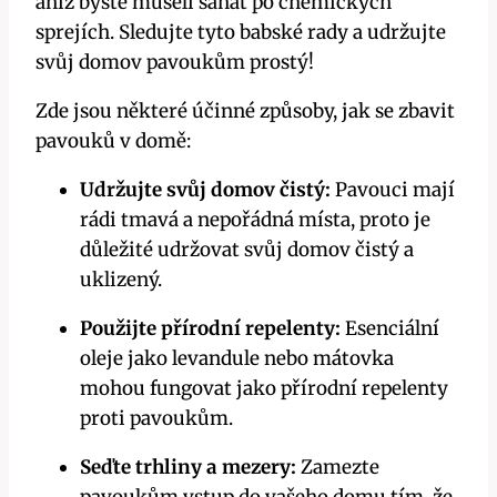
⁤aniž ‍byste museli⁣ sahat po chemických
sprejích. Sledujte tyto babské​ rady ⁤a udržujte
svůj domov ⁣pavoukům prostý!
Zde jsou některé účinné ‌způsoby, jak⁣ se zbavit
pavouků⁤ v ⁣domě:
Udržujte svůj domov⁢ čistý:
Pavouci mají
rádi tmavá a ⁢nepořádná místa, ​proto je‍
důležité udržovat svůj domov ​čistý a⁣
uklizený.
Použijte přírodní⁤ repelenty:
‌Esenciální
oleje⁢ jako levandule⁢ nebo‍ mátovka
mohou fungovat ⁢jako přírodní repelenty
proti​ pavoukům.
Seďte trhliny a ⁢mezery:
Zamezte