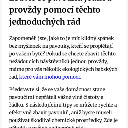
provždy ‍pomocí ⁣těchto
jednoduchých rád
Zapomeněli ‍jste, jaké to je ⁢mít⁢ klidný‌ spánek
bez ‍myšlenek na ⁢pavouky,⁣ kteří se proplétají
po vašem bytě? Pokud se chcete ⁤zbavit⁤ těchto
nežádoucích návštěvníků​ jednou provždy,
máme‍ pro vás několik ekologických babských
rad,
které vám mohou pomoci
.
Představte si,⁢ že se vaše domácnost⁢ stane
pavoučími nepřáteli vášné vlně čistoty‍ a
řádku. S následujícími tipy se můžete rychle ‍a
efektivně ⁣zbavit pavouků,⁤ aniž byste ​museli
používat ‍škodlivé ​chemické prostředky. Zde je‌
několik z našich oblíbených rád: