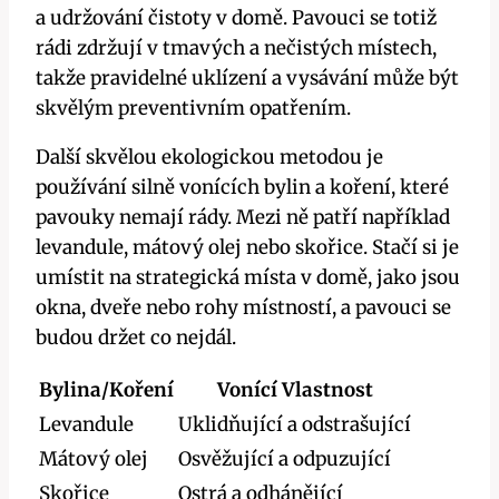
a udržování čistoty v domě. Pavouci se totiž
rádi ⁤zdržují⁤ v​ tmavých ‌a nečistých místech,
takže pravidelné⁣ uklízení a vysávání může být ​
skvělým preventivním opatřením.
Další‌ skvělou ekologickou metodou je
‍používání silně vonících bylin⁣ a ​koření, které
‍pavouky nemají rády. Mezi ně patří ⁢například
levandule, mátový olej nebo⁤ skořice. Stačí si je
umístit ⁤na strategická​ místa v⁣ domě, jako jsou
okna, ⁤dveře nebo rohy ⁣místností, a pavouci se
budou držet⁣ co ⁣nejdál.
Bylina/Koření
Vonící Vlastnost
Levandule
Uklidňující a odstrašující
Mátový olej
Osvěžující a odpuzující
Skořice
Ostrá⁣ a ‍odhánějící