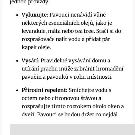
jednou provždy:
Vyluxujte:
Pavouci ‌nenávidí vůně
některých esenciálních olejů, jako⁣ je⁤
levandule, máta nebo‌ tea ‌tree. Stačí si do
rozprašovače nalít vodu a ⁣přidat ‍pár
kapek oleje.
Vysátí:
Pravidelné vysávání domu a
utírání prachu může zabránit hromadění
pavučin a pavouků​ v rohu místnosti.
Přírodní repelent:
Smíchejte ⁤vodu s
‌octem nebo citronovou šťávou a
rozprašujte ⁤tímto roztokem⁤ okolo‌ oken⁤ a
dveří. Pavouci se budou držet co nejdál.