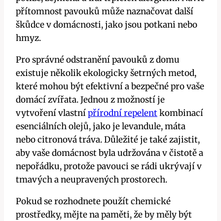
přítomnost pavouků⁢ může ⁢naznačovat další
škůdce v domácnosti, ⁤jako​ jsou potkani nebo
hmyz.
Pro​ správné odstranění pavouků z ‌domu
existuje několik ekologicky šetrných ‌metod,
které mohou být efektivní ⁣a bezpečné pro vaše
domácí zvířata. Jednou z ⁤možností ​je
vytvoření vlastní
přírodní repelent
kombinací
esenciálních olejů, jako⁢ je levandule, máta
nebo citronová tráva.‌ Důležité⁢ je také zajistit,
aby vaše ‌domácnost byla⁣ udržována v čistotě⁣ a
nepořádku, ⁢protože⁣ pavouci se⁤ rádi⁣ ukrývají v
⁣tmavých a neupravených prostorech.
Pokud se rozhodnete použít chemické
prostředky, mějte ⁣na⁤ paměti, že by měly být