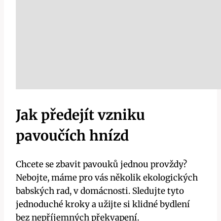
Jak předejít vzniku
pavoučích hnízd
Chcete ​se zbavit pavouků⁣ jednou provždy?‌
Nebojte,‍ máme⁣ pro vás‍ několik ekologických
babských rad,⁤ v ⁣domácnosti. ⁢Sledujte tyto
jednoduché kroky a ‌užijte si klidné bydlení
bez nepříjemných překvapení.