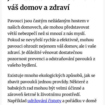
váš domov a zdraví
Pavouci jsou častým nežádaným hostem v
našich domovech, ​ale mohou​ představovat
větší nebezpečí než​ si mnozí z ⁣nás ⁤myslí.
⁢Pokud se ⁣nevyřeší rychle a efektivně, mohou
pavouci ohrozit nejenom ​váš domov, ale i vaše
zdraví.​ Je důležité věnovat dostatečnou
pozornost prevenci a⁣ odstraňování pavouků z
vašeho⁣ bydlení.
Existuje mnoho ekologických způsobů, jak⁢ se
zbavit‍ pavouků jednou⁣ provždy. ​Některé ​z​
babských rad mohou být velmi účinné a
zároveň šetrné⁣ k životnímu prostředí.
Například
udržování čistoty
a⁤ pořádku ‍v domě