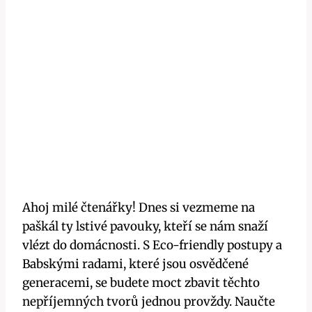
Ahoj milé čtenářky! Dnes‍ si vezmeme na
paškál ty lstivé⁤ pavouky, kteří se nám snaží
vlézt do domácnosti. S ⁤Eco-friendly postupy a
Babskými radami, ‌které jsou osvědčené
generacemi, ​se ​budete moct zbavit ​těchto
nepříjemných tvorů jednou provždy. ​Naučte