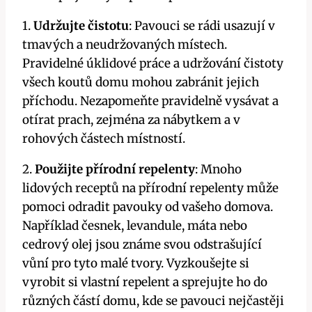
1.‍
Udržujte čistotu
: Pavouci‍ se rádi usazují v
tmavých ⁣a neudržovaných místech.⁣
Pravidelné úklidové ‍práce a udržování čistoty
všech koutů domu mohou zabránit‌ jejich
příchodu. Nezapomeňte‍ pravidelně ⁣vysávat ‍a
otírat prach, ‍zejména ⁣za nábytkem a ‌v⁣
rohových ‍částech ⁢místností.
2.
Použijte přírodní ⁤repelenty
: Mnoho
lidových ⁤receptů na přírodní repelenty může
⁣pomoci odradit pavouky ⁢od vašeho domova.
Například česnek, ⁤levandule, máta nebo
cedrový olej jsou ‍známe svou odstrašující‌
vůní pro tyto malé tvory.‍ Vyzkoušejte si
vyrobit si ⁤vlastní​ repelent a sprejujte ho do
různých ⁤částí domu, kde se pavouci ‍nejčastěji