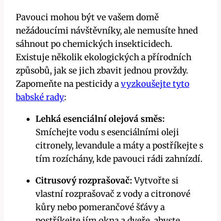
Pavouci mohou být ve vašem domě
nežádoucími ​návštěvníky, ale nemusíte hned
sáhnout po chemických insekticidech.
Existuje několik‍ ekologických‌ a přírodních ​
způsobů, jak ​se jich zbavit jednou provždy.
Zapomeňte ⁤na pesticidy ⁢a
vyzkoušejte tyto
babské rady
:
Lehká ⁣esenciální olejová směs:
Smíchejte ‌vodu​ s ‌esenciálními​ oleji
citronely, levandule a máty a postříkejte s
‍tím rozíchány, ​kde pavouci rádi zahnízdí.
Citrusový rozprašovač:
Vytvořte si
vlastní rozprašovač z vody a citronové
kůry nebo pomerančové⁢ šťávy ​a
postříkejte jím okna a dveře, abyste⁣