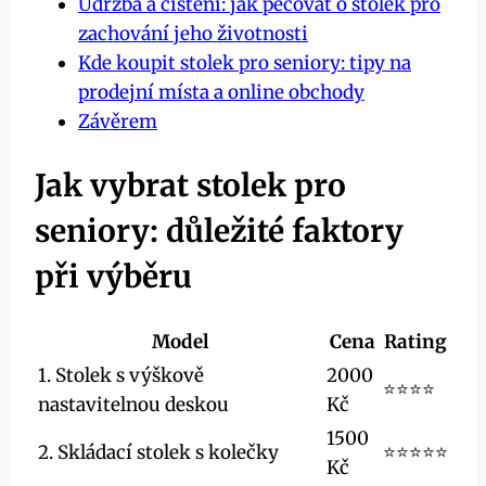
Údržba a čištění: jak pečovat o stolek pro
zachování jeho životnosti
Kde koupit stolek pro seniory: tipy na
prodejní místa a online obchody
Závěrem
Jak vybrat stolek pro
seniory: důležité faktory
při výběru
Model
Cena
Rating
1. Stolek s výškově
2000
⭐⭐⭐⭐
nastavitelnou deskou
Kč
1500
2. Skládací stolek s kolečky
⭐⭐⭐⭐⭐
Kč