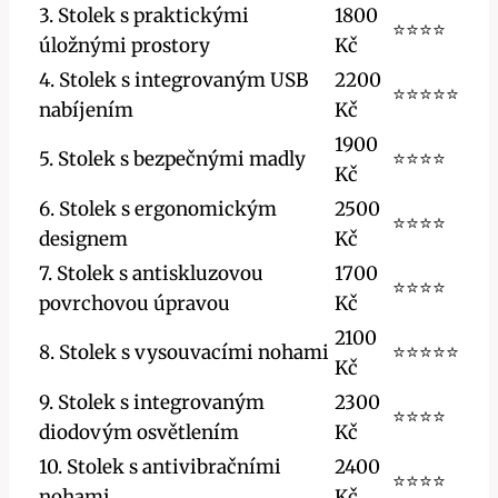
3. Stolek s praktickými
1800
⭐⭐⭐⭐
úložnými prostory
Kč
4. Stolek s integrovaným USB
2200
⭐⭐⭐⭐⭐
nabíjením
Kč
1900
5. Stolek s bezpečnými madly
⭐⭐⭐⭐
Kč
6. Stolek s ergonomickým
2500
⭐⭐⭐⭐
designem
Kč
7. Stolek s antiskluzovou
1700
⭐⭐⭐⭐
povrchovou úpravou
Kč
2100
8. Stolek s vysouvacími nohami
⭐⭐⭐⭐⭐
Kč
9. Stolek s integrovaným
2300
⭐⭐⭐⭐
diodovým osvětlením
Kč
10. Stolek s antivibračními
2400
⭐⭐⭐⭐
nohami
Kč