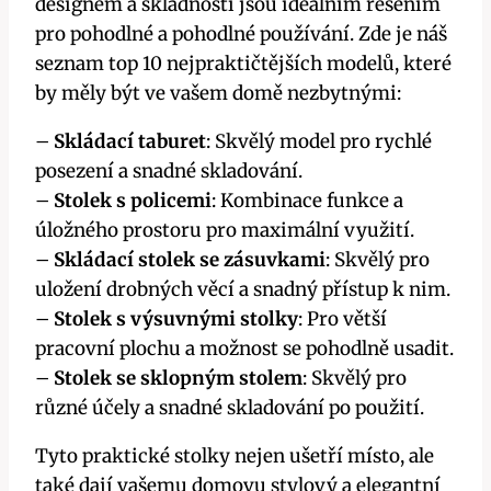
designem a skladností jsou ideálním řešením
pro pohodlné a pohodlné používání. Zde je náš
seznam top 10 nejpraktičtějších modelů, které
by měly být ve vašem domě nezbytnými:
–
Skládací taburet
: Skvělý model pro rychlé
posezení a snadné skladování.
–
Stolek s policemi
: Kombinace funkce a
úložného prostoru pro maximální využití.
–
Skládací stolek se zásuvkami
: Skvělý pro
uložení drobných věcí a snadný přístup k nim.
–
Stolek s výsuvnými stolky
: Pro větší
pracovní plochu a možnost se pohodlně usadit.
–
Stolek se sklopným stolem
: Skvělý pro
různé účely a snadné skladování po použití.
Tyto praktické stolky nejen ušetří místo, ale
také dají vašemu domovu stylový a elegantní