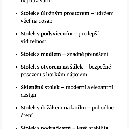
nepoužívání
Stolek s úložným prostorem
– udržení
věcí na dosah
Stolek s podsvícením
– pro lepší
viditelnost
Stolek s madlem
– snadné přenášení
Stolek s otvorem na šálek
– bezpečné
posezení s horkým nápojem
Skleněný stolek
– moderní a elegantní
design
Stolek s držákem na knihu
– pohodlné
čtení
Stolek s područkami
– lepší stabilita