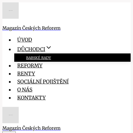
Přeskočit
na
obsah
Magazín Českých Reforem
ÚVOD
DŮCHODCI
BABSKÉ RADY
REFORMY
RENTY
SOCIÁLNÍ POJIŠTĚNÍ
O NÁS
KONTAKTY
Magazín Českých Reforem