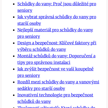
Schůdky do vany: Proč jsou důležité pro
seniory
Jak vybrat správná schůdky do vany pro
starší osoby
Nejlepší materiál pro schůdky do vany
pro seniory
Design a bezpečnost: Klíčové faktory při
výběru schůdků do vany
Montáž schůdků do vany: Doporučení a
tipy pro správnou instalaci
Jak zvýšit bezpečnost ve vaší koupelně
pro seniory
Rozdíl mezi schůdky do vany a vanovými
sedátky pro starší osoby
Inovativní technologie pro bezpečnost
schůdků do vany