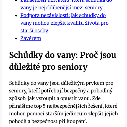
Zkušenosti uživatelů: Která schůdka do
vany je nejoblíbenější mezi seniory
Podpora nezávislosti: Jak schůdky do
vany mohou zlepšit kvalitu života pro
starší osoby
Závěrem
Schůdky do vany: Proč jsou
důležité pro seniory
Schůdky do vany jsou důležitým prvkem pro
seniory, kteří potřebují bezpečný a pohodlný
způsob, jak vstoupit a opustit vanu. Zde
přinášíme top 5 nejbezpečnějších řešení, které
mohou pomoci starším jedincům zlepšit jejich
pohodlí a bezpečnost při koupání.