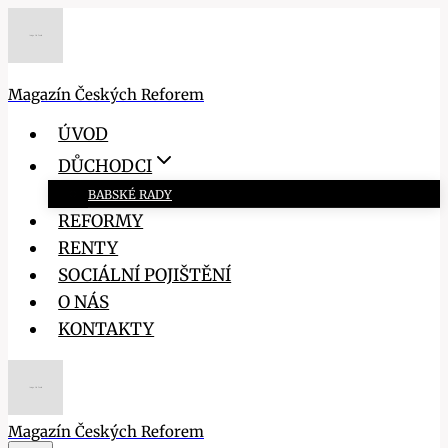
Přeskočit
na
obsah
Magazín Českých Reforem
ÚVOD
DŮCHODCI
BABSKÉ RADY
REFORMY
RENTY
SOCIÁLNÍ POJIŠTĚNÍ
O NÁS
KONTAKTY
Magazín Českých Reforem