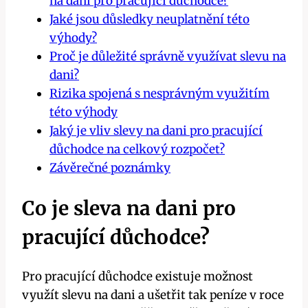
na dani pro pracující důchodce?
Jaké jsou důsledky neuplatnění této
výhody?
Proč je důležité správně využívat slevu na
dani?
Rizika spojená s nesprávným využitím
této výhody
Jaký je vliv slevy na dani pro pracující
důchodce na celkový rozpočet?
Závěrečné poznámky
Co je sleva na dani pro
pracující důchodce?
Pro pracující důchodce existuje možnost
využít slevu na dani a ušetřit tak peníze v roce