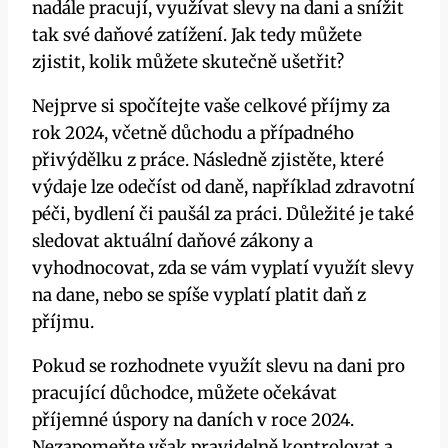
nadále pracují, využívat slevy na dani a snížit
tak své daňové zatížení. Jak tedy můžete
zjistit, kolik můžete skutečně ušetřit?
Nejprve si spočítejte vaše celkové příjmy za
rok 2024, včetně důchodu a případného
přivýdělku z práce. Následně zjistěte, které
výdaje lze odečíst od daně, například zdravotní
péči, bydlení či paušál za práci. Důležité je také
sledovat aktuální daňové zákony a
vyhodnocovat, zda se vám vyplatí využít slevy
na dane, nebo se spíše vyplatí platit daň z
příjmu.
Pokud se rozhodnete využít slevu na dani pro
pracující důchodce, můžete očekávat
příjemné úspory na daních v roce 2024.
Nezapomeňte však pravidelně kontrolovat a