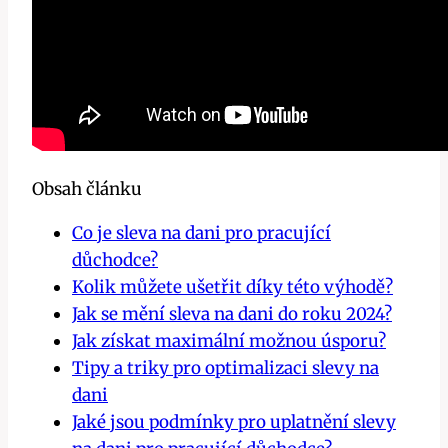
Obsah článku
Co je sleva na dani pro pracující
důchodce?
Kolik můžete ušetřit díky této výhodě?
Jak se mění sleva na dani do roku 2024?
Jak získat maximální možnou úsporu?
Tipy a triky pro optimalizaci slevy na
dani
Jaké jsou podmínky pro uplatnění slevy