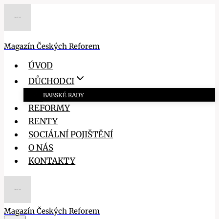
Přeskočit
na
obsah
Magazín Českých Reforem
ÚVOD
DŮCHODCI
BABSKÉ RADY
REFORMY
RENTY
SOCIÁLNÍ POJIŠTĚNÍ
O NÁS
KONTAKTY
Magazín Českých Reforem