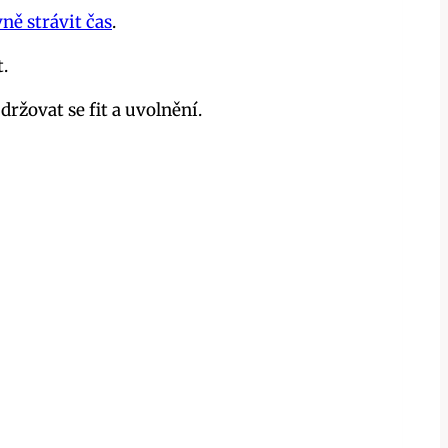
ně strávit čas
.
.
žovat se fit a uvolnění.