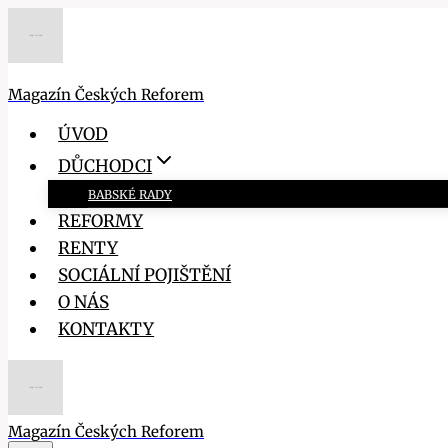
Přeskočit
na
obsah
Magazín Českých Reforem
ÚVOD
DŮCHODCI
BABSKÉ RADY
REFORMY
RENTY
SOCIÁLNÍ POJIŠTĚNÍ
O NÁS
KONTAKTY
Magazín Českých Reforem