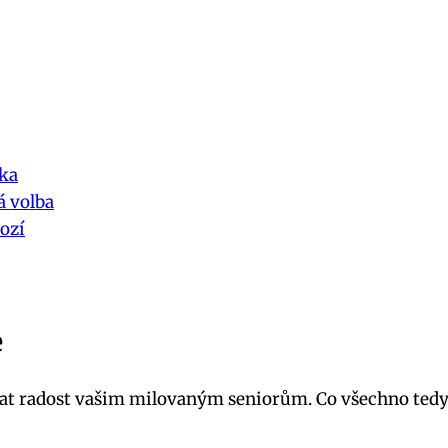
čka
á volba
nozí
e
at radost vašim milovaným seniorům. Co všechno tedy 