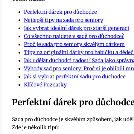
Perfektní dárek pro důchodce
Nejlepší tipy na sada pro seniory
Jak vybrat ideální dárek pro starší generaci
Co všechno najdete v sadě pro důchodce?
Proč je sada pro seniory skvělým dárkem
Tipy na originální dárky pro babičku a děde
Jak udělat důchodci radost? Sada jako správn
Výhody sad pro seniory: Proč si je oblíbili m
Jak si vybrat perfektní sadu pro důchodce
Klíčové Poznatky
Perfektní dárek pro důchodc
Sada pro důchodce je skvělým způsobem, jak uděl
Zde je několik tipů: