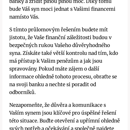
banky a zřídit plnou plnou moc. Díky tomu
bude Váš syn moci jednat s Vašimi financemi
namísto Vás.
S tímto průlomovým řešením budete mít
jistotu, že Vaše finanční záležitosti budou v
bezpečných rukou Vašeho důvěryhodného
syna. Získáte také větší kontrolu nad tím, kdo
má přístup k Vašim penězům a jak jsou
spravovány. Pokud máte zájem o další
informace ohledně tohoto procesu, obraťte se
na svoji banku a nechte si poradit od
odborníků.
Nezapomeňte, že důvěra a komunikace s
Vaším synem jsou klíčové pro úspěšné řešení
této situace. Buďte otevření a upřímní ohledně
svých potřeb a očekávání a společně najdete