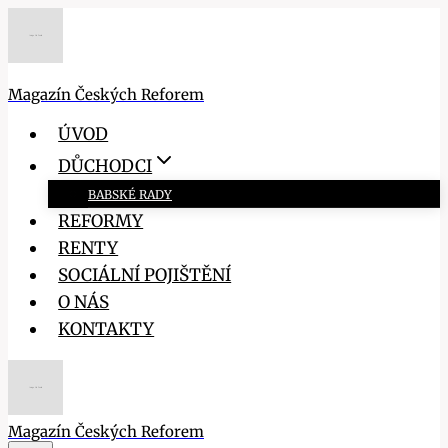
Přeskočit
na
obsah
Magazín Českých Reforem
ÚVOD
DŮCHODCI
BABSKÉ RADY
REFORMY
RENTY
SOCIÁLNÍ POJIŠTĚNÍ
O NÁS
KONTAKTY
Magazín Českých Reforem