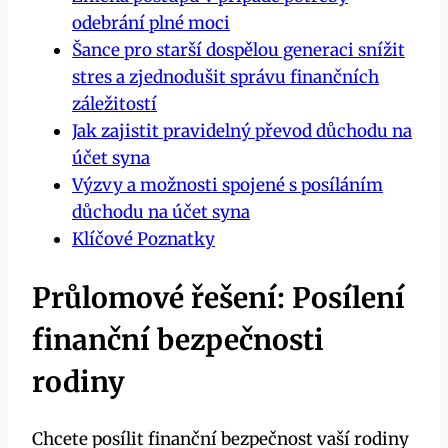
odebrání plné moci
Šance pro starší dospělou generaci snížit
stres a zjednodušit správu finančních
záležitostí
Jak zajistit pravidelný převod důchodu na
účet syna
Výzvy a možnosti spojené s posíláním
důchodu na účet syna
Klíčové Poznatky
Průlomové řešení: Posílení
finanční bezpečnosti
rodiny
Chcete posílit finanční bezpečnost vaší rodiny