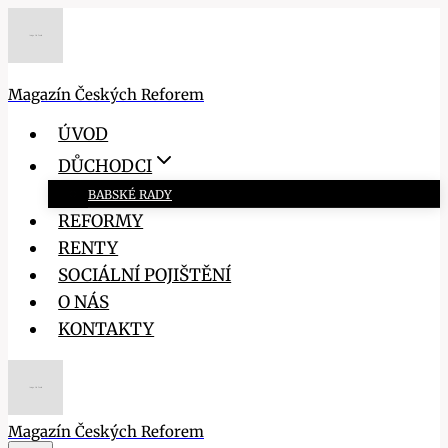
Přeskočit
na
obsah
Magazín Českých Reforem
ÚVOD
DŮCHODCI
BABSKÉ RADY
REFORMY
RENTY
SOCIÁLNÍ POJIŠTĚNÍ
O NÁS
KONTAKTY
Magazín Českých Reforem