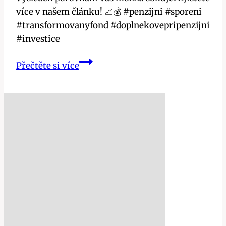
více v našem článku! 📈💰 #penzijni #sporeni
#transformovanyfond #doplnekovepripenzijni
#investice
Transformovaný
Přečtěte si více
fond
vs
doplňkové
penzijní
spoření:
Který
je
lepší?
Výsledek
vás
šokuje!