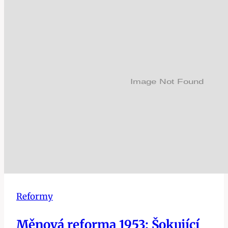
Reformy
Měnová reforma 1953: Šokující