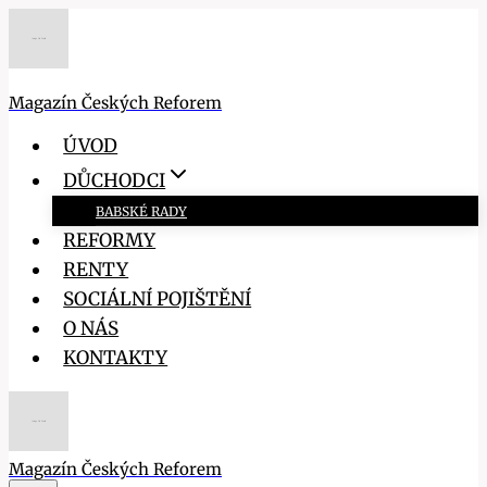
Přeskočit
na
obsah
Magazín Českých Reforem
ÚVOD
DŮCHODCI
BABSKÉ RADY
REFORMY
RENTY
SOCIÁLNÍ POJIŠTĚNÍ
O NÁS
KONTAKTY
Magazín Českých Reforem