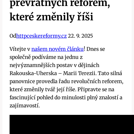
převratných reforem,
které změnily říši
Od
httpceskereformy.cz
22. 9. 2025
Vítejte v
našem novém článku
! Dnes se
společně podíváme na jednu z
nejvýznamnějších postav v dějinách
Rakouska-Uherska – Marii Terezii. Tato silná
panovnice provedla řadu revolučních reforem,
které změnily tvář její říše. Připravte se na
fascinující pohled do minulosti plný znalostí a
zajímavostí.