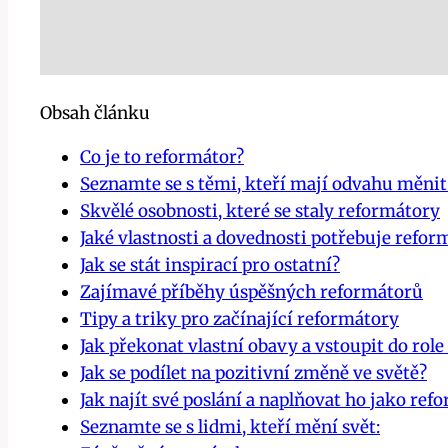
Obsah článku
Co je to reformátor?
Seznamte se s těmi, kteří mají odvahu měnit
Skvělé osobnosti, které se staly reformátory
Jaké vlastnosti a dovednosti potřebuje refor
Jak se stát inspirací pro ostatní?
Zajímavé příběhy úspěšných reformátorů
Tipy a triky pro začínající reformátory
Jak překonat vlastní obavy a vstoupit do rol
Jak se podílet na pozitivní změně ve světě?
Jak najít své poslání a naplňovat ho jako ref
Seznamte se s lidmi, kteří mění svět: