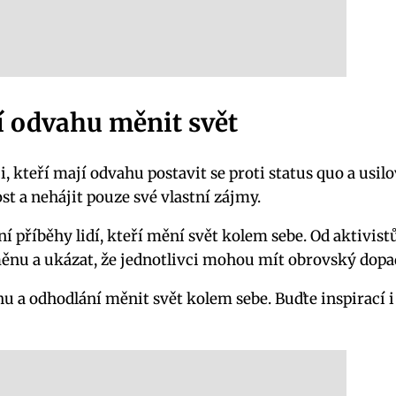
jí odvahu měnit svět
i, kteří mají odvahu postavit se proti status quo a usil
st a nehájit pouze své vlastní zájmy.
příběhy lidí, kteří mění svět kolem sebe. Od aktivistů 
měnu a ukázat, že jednotlivci mohou mít obrovský dopa
u a odhodlání měnit svět kolem sebe. Buďte inspirací i 