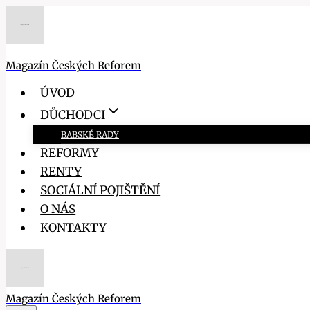
Přeskočit
na
obsah
Magazín Českých Reforem
ÚVOD
DŮCHODCI
BABSKÉ RADY
REFORMY
RENTY
SOCIÁLNÍ POJIŠTĚNÍ
O NÁS
KONTAKTY
Magazín Českých Reforem