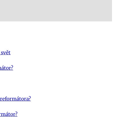
 svět
mátor?
e reformátora?
ormátor?