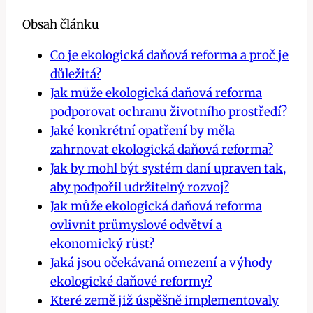
Obsah článku
Co je ekologická daňová reforma a proč je
důležitá?
Jak může ekologická daňová reforma
podporovat ochranu životního prostředí?
Jaké konkrétní opatření by měla
zahrnovat ekologická daňová reforma?
Jak by mohl být systém daní upraven tak,
aby podpořil udržitelný rozvoj?
Jak může ekologická daňová reforma
ovlivnit průmyslové odvětví a
ekonomický růst?
Jaká jsou očekávaná omezení a výhody
ekologické daňové reformy?
Které země již úspěšně implementovaly