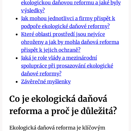
ekologickou daňovou reformu a jaké byly
výsledky?
Jak mohou jednotlivci a firmy přispět k
podpoře ekologické daňové reformy?
Které oblasti prostředí jsou nejvíce
ohroženy a jak by mohla daňová reforma
přispět k jejich ochraně?
Jaká je role vlády a mezinárodní
spolupráce při prosazování ekologické
daňové reformy?
Závěrečné myšlenky
Co je ekologická daňová
reforma a proč je důležitá?
Ekologická daňová reforma je klíčovým