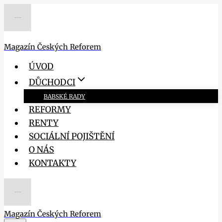
Přeskočit
na
obsah
Magazín Českých Reforem
ÚVOD
DŮCHODCI
BABSKÉ RADY
REFORMY
RENTY
SOCIÁLNÍ POJIŠTĚNÍ
O NÁS
KONTAKTY
Magazín Českých Reforem