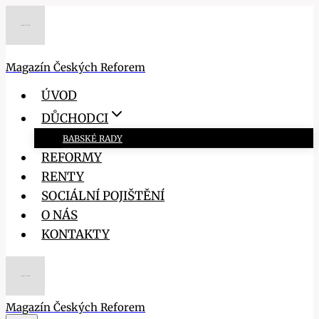
Přeskočit
na
obsah
Magazín Českých Reforem
ÚVOD
DŮCHODCI
BABSKÉ RADY
REFORMY
RENTY
SOCIÁLNÍ POJIŠTĚNÍ
O NÁS
KONTAKTY
Magazín Českých Reforem