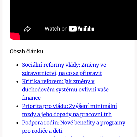
Obsah článku
Sociální reformy vlády: Změny ve
zdravotnictví, na co se připravit
Kritika reforem: Jak změny v
důchodovém systému ovlivní vaše
finance
Priorita pro vládu: Zvýšení minimální
mzdy a jeho dopady na pracovní trh
Podpora rodin: Nové benefity a programy
pro rodiče a děti