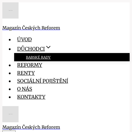
Přeskočit
na
obsah
Magazín Českých Reforem
ÚVOD
DŮCHODCI
BABSKÉ RADY
REFORMY
RENTY
SOCIÁLNÍ POJIŠTĚNÍ
O NÁS
KONTAKTY
Magazín Českých Reforem