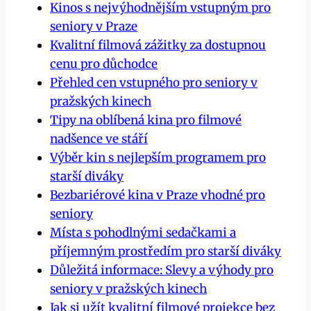
Kinos s nejvýhodnějším vstupným pro
seniory v Praze
Kvalitní filmová zážitky za dostupnou
cenu pro důchodce
Přehled cen vstupného pro seniory v
pražských kinech
Tipy na oblíbená kina pro filmové
nadšence ve stáří
Výběr kin s nejlepším programem pro
starší diváky
Bezbariérové kina v Praze vhodné pro
seniory
Místa s pohodlnými sedačkami a
příjemným prostředím pro starší diváky
Důležitá informace: Slevy a výhody pro
seniory v pražských kinech
Jak si užít kvalitní filmové projekce bez