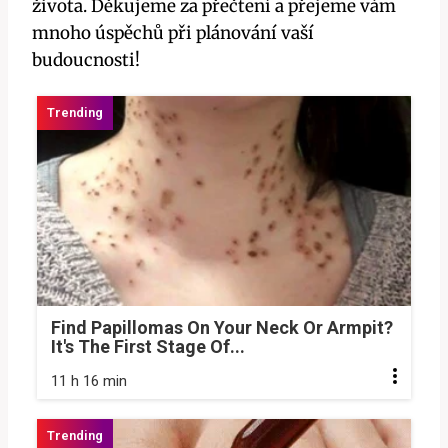
života. Děkujeme za přečtení a přejeme vám
mnoho úspěchů při plánování vaší
budoucnosti!
Find Papillomas On Your Neck Or Armpit?
It's The First Stage Of...
11 h 16 min