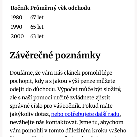
Ročník
Průměrný věk odchodu
1980
67 let
1990
65 let
2000
63 let
Závěrečné poznámky
Doufáme, že vám náš článek pomohl lépe
pochopit, kdy a s jakou výší penze můžete
odejít do důchodu. Výpočet může být složitý,
ale s naší pomocí určitě zvládnete zjistit
správné číslo pro váš ročník. Pokud máte
jakýkoliv dotaz,
nebo potřebujete další radu
,
neváhejte nás kontaktovat. Jsme tu, abychom
vám pomohli v tomto důležitém kroku vašeho