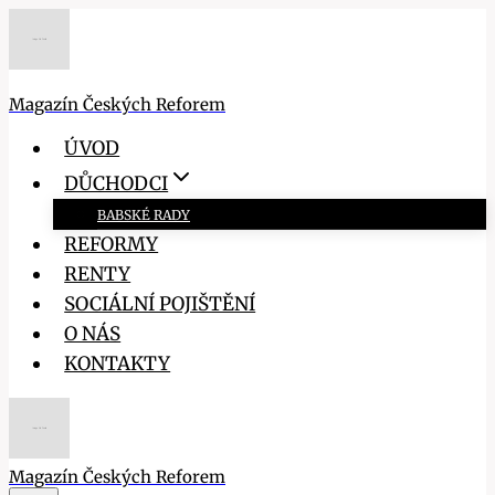
Přeskočit
na
obsah
Magazín Českých Reforem
ÚVOD
DŮCHODCI
BABSKÉ RADY
REFORMY
RENTY
SOCIÁLNÍ POJIŠTĚNÍ
O NÁS
KONTAKTY
Magazín Českých Reforem