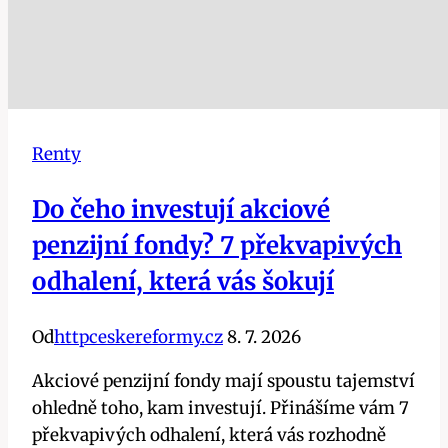
Renty
Do čeho investují akciové
penzijní fondy? 7 překvapivých
odhalení, která vás šokují
Od
httpceskereformy.cz
8. 7. 2026
Akciové penzijní fondy mají spoustu tajemství
ohledně toho, kam investují. Přinášíme vám 7
překvapivých odhalení, která vás rozhodně