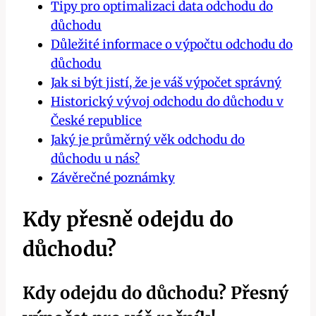
Tipy pro optimalizaci data odchodu do
důchodu
Důležité informace o výpočtu odchodu do
důchodu
Jak si být jistí, že je váš výpočet správný
Historický vývoj odchodu do důchodu v
České republice
Jaký je průměrný věk odchodu do
důchodu u nás?
Závěrečné poznámky
Kdy přesně odejdu do
důchodu?
Kdy odejdu do důchodu? Přesný