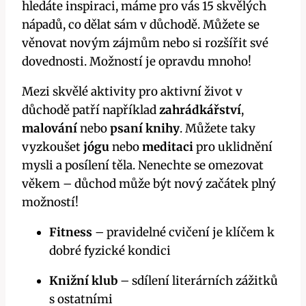
hledáte inspiraci, máme pro vás 15 skvělých
nápadů, co dělat sám v důchodě. Můžete se
věnovat novým zájmům nebo si rozšířit své
dovednosti. Možností je opravdu mnoho!
Mezi skvělé aktivity pro aktivní život v
důchodě patří například
zahrádkářství
,
malování
nebo
psaní knihy
. Můžete taky
vyzkoušet
jógu
nebo
meditaci
pro uklidnění
mysli a posílení těla. Nenechte se omezovat
věkem – důchod může být nový začátek plný
možností!
Fitness
– pravidelné cvičení je klíčem k
dobré fyzické kondici
Knižní klub
– sdílení literárních zážitků
s ostatními