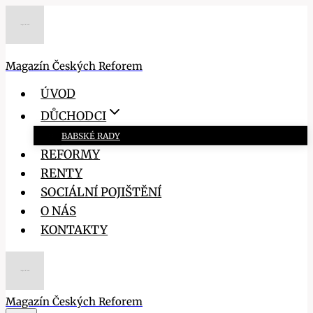
Přeskočit
na
obsah
Magazín Českých Reforem
ÚVOD
DŮCHODCI
BABSKÉ RADY
REFORMY
RENTY
SOCIÁLNÍ POJIŠTĚNÍ
O NÁS
KONTAKTY
Magazín Českých Reforem