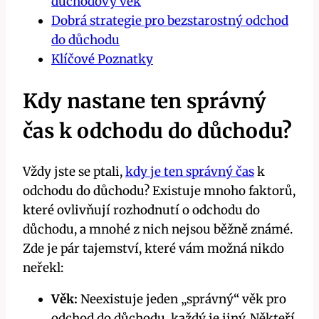
důchodový věk
Dobrá strategie pro bezstarostný odchod
do důchodu
Klíčové Poznatky
Kdy nastane ten správný
čas k odchodu do důchodu?
Vždy jste se ptali,
kdy je ten správný čas
k
odchodu do důchodu? Existuje mnoho faktorů,
které ovlivňují rozhodnutí o odchodu do
důchodu, a mnohé z nich nejsou běžně známé.
Zde je pár tajemství, které vám možná nikdo
neřekl:
Věk:
Neexistuje jeden „správný“ věk pro
odchod do důchodu, každý je jiný. Někteří