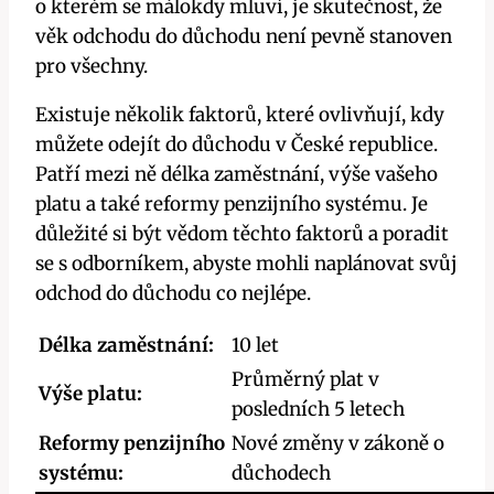
o kterém se málokdy mluví, je skutečnost, že
věk odchodu do důchodu není pevně stanoven
pro všechny.
Existuje několik faktorů, které ovlivňují, kdy
můžete odejít do důchodu v České republice.
Patří mezi ně délka zaměstnání, výše vašeho
platu a také reformy penzijního systému. Je
důležité si být vědom těchto faktorů a poradit
se s odborníkem, abyste mohli naplánovat svůj
odchod do důchodu co nejlépe.
Délka zaměstnání:
10 let
Průměrný plat v
Výše platu:
posledních 5 letech
Reformy penzijního
Nové změny v zákoně o
systému:
důchodech