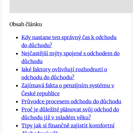
Obsah článku
Kdy nastane ten správný čas k odchodu
do důchodu?
Nejčastější mýty spojené s odchodem do
důchodu
Jaké faktory ovlivňují rozhodnutí o
odchodu do důchodu?
Zajímavá fakta o penzijním systému v
České republice
Průvodce procesem odchodu do důchodu
Proč je důležité plánovat svůj odchod do
důchodu již v mladém věku?
Tipy jak si finančně zajistit komfortní