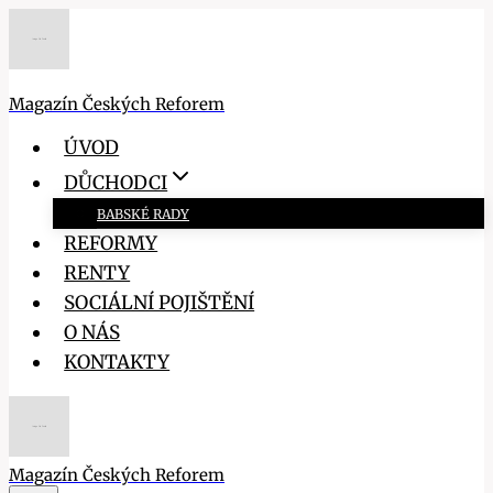
Přeskočit
na
obsah
Magazín Českých Reforem
ÚVOD
DŮCHODCI
BABSKÉ RADY
REFORMY
RENTY
SOCIÁLNÍ POJIŠTĚNÍ
O NÁS
KONTAKTY
Magazín Českých Reforem