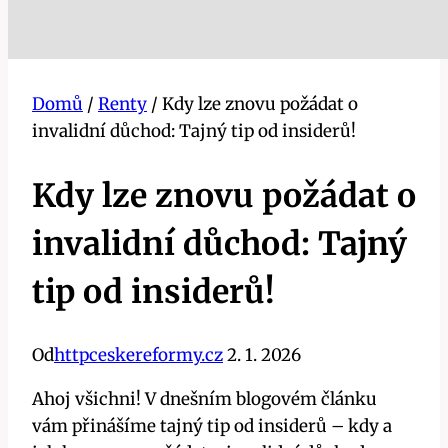
Domů
/
Renty
/
Kdy lze znovu požádat o
invalidní důchod: Tajný tip od insiderů!
Kdy lze znovu požádat o
invalidní důchod: Tajný
tip od insiderů!
Od
httpceskereformy.cz
2. 1. 2026
Ahoj všichni! V dnešním blogovém článku
vám přinášíme tajný tip od insiderů – kdy a