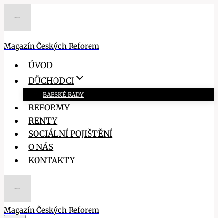
Přeskočit
na
obsah
Magazín Českých Reforem
ÚVOD
DŮCHODCI
BABSKÉ RADY
REFORMY
RENTY
SOCIÁLNÍ POJIŠTĚNÍ
O NÁS
KONTAKTY
Magazín Českých Reforem