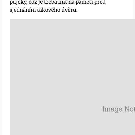
půjčky, což je třeba mít na paměti před
sjednáním takového úvěru.