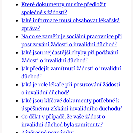
Které dokumenty musíte předložit
společně s žádostí?
Jaké informace musí obsahovat lékařská
zpráva?
Na co se zaměřuje sociální pracovnice při
posuzování žádosti o invalidní důchod?
Jaké jsou nejčastější chyby při podávání
žádosti o invalidní důchod?
Jak předejít zamítnutí žádosti o invalidní
důchod?
Jaká je role lékaře při posuzování žádosti
o invalidní důchod?
Jaké jsou klíčové dokumenty potřebné k
úspěšnému získání invalidního důchodu?
Co dělat v případě, že vaše žádost o
invalidní důchod byla zamítnuta?
Závěrečné poznámky