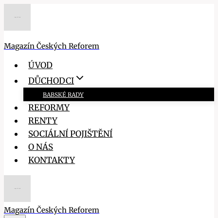
Přeskočit
na
obsah
Magazín Českých Reforem
ÚVOD
DŮCHODCI
BABSKÉ RADY
REFORMY
RENTY
SOCIÁLNÍ POJIŠTĚNÍ
O NÁS
KONTAKTY
Magazín Českých Reforem